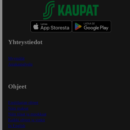
Yhteystiedot
Myymälät
Asiakaspalvelu
Ohjeet
Ensitilaajan ohjeet
Näin maksat
Näin tilaat ja muokkaat
Kaikki ohjeet ja vinkit
In English