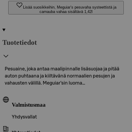
Lisää suosikkeihin, Meguiar’s pesuvaha systeettistä ja
carnauba vahaa sisältävä 1,42l
Tuotetiedot
Pesuaine, joka antaa maalipinnalle lisäsuojaa ja pitää
auton puhtaana ja kiiltävänä normaalien pesujen ja
vahausten välillä. Meguiar’sin luoma…
Valmistusmaa
Yhdysvallat