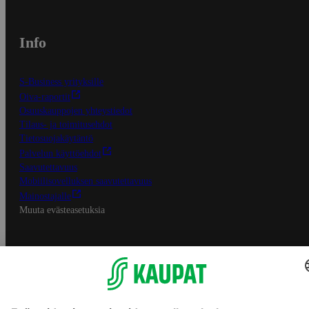
Info
S-Business yrityksille
Oiva-raportit
Osuuskauppojen yhteystiedot
Tilaus- ja toimitusehdot
Tietosuojakäytäntö
Palvelun käyttöehdot
Saavutettavuus
Mobiilisovelluksen saavutettavuus
Mainostajalle
Muuta evästeasetuksia
S-ryhmän palvelut
S-ryhmä