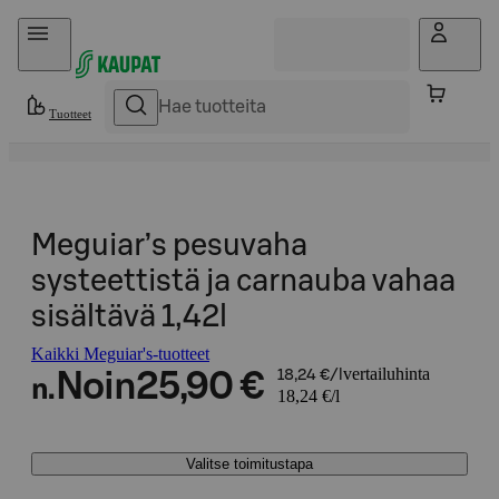
Hyppää sisältöön
Tuotteet
Meguiar’s pesuvaha
systeettistä ja carnauba vahaa
sisältävä 1,42l
Kaikki Meguiar's-tuotteet
vertailuhinta
Noin
25,90 €
18,24 €/l
n.
18,24 €/l
Valitse toimitustapa