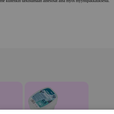
lemme kuitenkin tarkistamaan ainesosat aina myös myyntipakkauksesta.