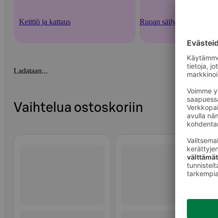
Keittiö ja kattaus
Ruoan säilytysastiat ja -v
Ladataan...
Vaihtelua ostoskoriin
Ohita listaus