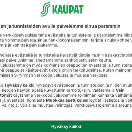
älineet
Pakastusrasiat ja -astiat