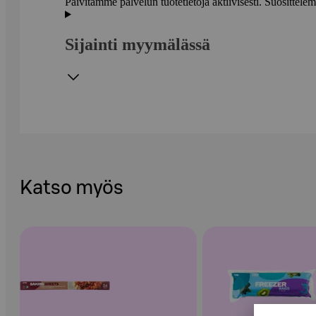
Päivitämme palvelun tuotetietoja aktiivisesti. Suositte
Sijainti myymälässä
Katso myös