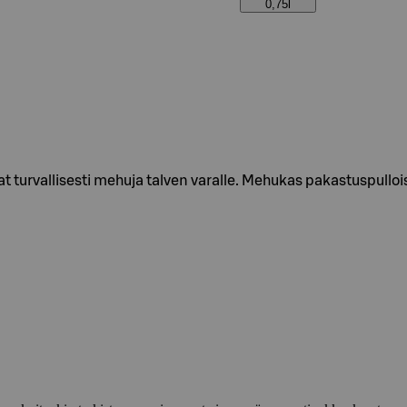
0,75l
turvallisesti mehuja talven varalle. Mehukas pakastuspulloiss