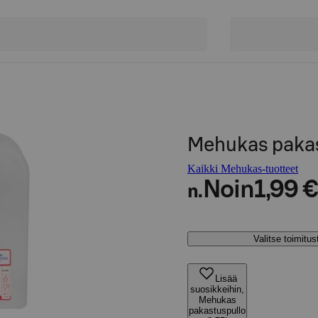
Mehukas pakas
Kaikki Mehukas-tuotteet
Noin
1,99 €
n.
Valitse toimitu
Lisää
suosikkeihin,
Mehukas
pakastuspullo