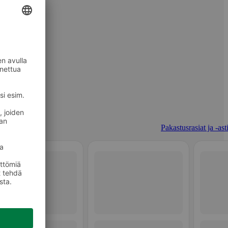
Pakastusrasiat ja -ast