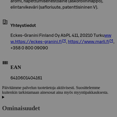
aromi, hapettumisenestoaine (askorbiinihappo),
elintarvikeväri (safloriuute, patenttisininen V).
Yhteystiedot
Eckes-Granini Finland Oy AbPL 411, 20210 Turku
ww
w.https://eckes-granini.fi
,
https://www.marli.fi
,
+358 0 800 09090
EAN
6410601404161
Päivitämme palvelun tuotetietoja aktiivisesti. Suosittelemme
kuitenkin tarkistamaan ainesosat aina myös myyntipakkauksesta.
Ominaisuudet