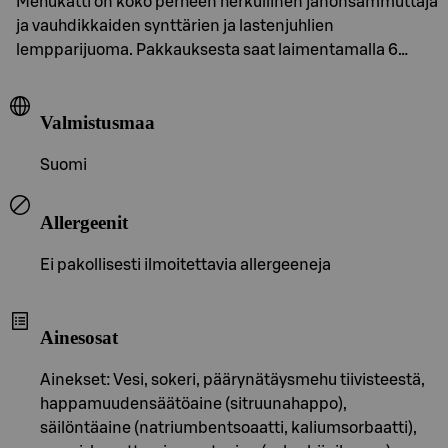
Mehukatti on koko perheen herkullinen janonsammuttaja
ja vauhdikkaiden synttärien ja lastenjuhlien
lempparijuoma. Pakkauksesta saat laimentamalla 6…
Valmistusmaa
Suomi
Allergeenit
Ei pakollisesti ilmoitettavia allergeeneja
Ainesosat
Ainekset: Vesi, sokeri, päärynätäysmehu tiivisteestä,
happamuudensäätöaine (sitruunahappo),
säilöntäaine (natriumbentsoaatti, kaliumsorbaatti),