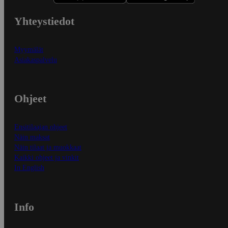
Yhteystiedot
Myymälät
Asiakaspalvelu
Ohjeet
Ensitilaajan ohjeet
Näin maksat
Näin tilaat ja muokkaat
Kaikki ohjeet ja vinkit
In English
Info