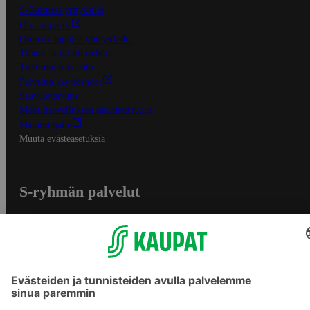
S-Business yrityksille
Oiva-raportit
Osuuskauppojen yhteystiedot
Tilaus- ja toimitusehdot
Tietosuojakäytäntö
Palvelun käyttöehdot
Saavutettavuus
Mobiilisovelluksen saavutettavuus
Mainostajalle
Muuta evästeasetuksia
S-ryhmän palvelut
S-ryhmä
Asiakasomistajuus
Yhteishyvä Ruoka -sovellus
S-ostoslista -sovellus
Prisma.fi
Sokos.fi