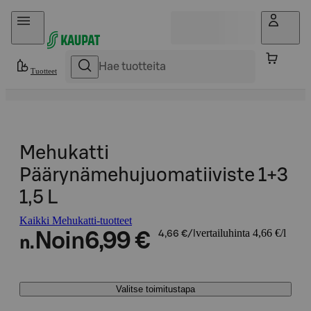
Hyppää sisältöön
Tuotteet
Mehukatti
Päärynämehujuomatiiviste 1+3
1,5 L
Kaikki Mehukatti-tuotteet
vertailuhinta 4,66 €/l
Noin
6,99 €
4,66 €/l
n.
Valitse toimitustapa