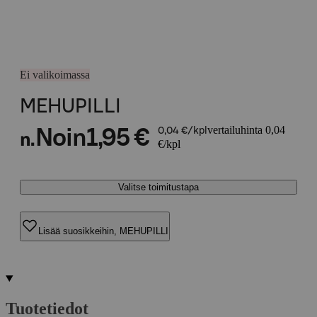
Ei valikoimassa
MEHUPILLI
vertailuhinta 0,04
Noin
1,95 €
0,04 €/kpl
n.
€/kpl
Valitse toimitustapa
Lisää suosikkeihin, MEHUPILLI
Tuotetiedot