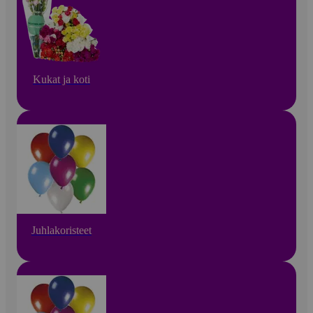
Kukat ja koti
Juhlakoristeet