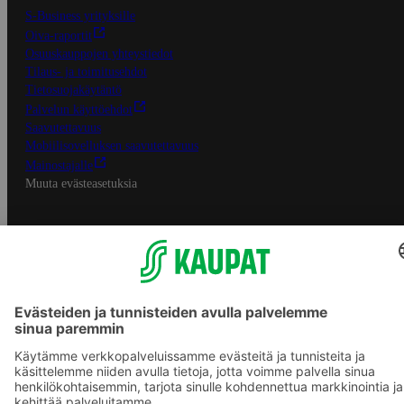
S-Business yrityksille
Oiva-raportit
Osuuskauppojen yhteystiedot
Tilaus- ja toimitusehdot
Tietosuojakäytäntö
Palvelun käyttöehdot
Saavutettavuus
Mobiilisovelluksen saavutettavuus
Mainostajalle
Muuta evästeasetuksia
S-ryhmän palvelut
S-ryhmä
Asiakasomistajuus
Yhteishyvä Ruoka -sovellus
S-ostoslista -sovellus
Prisma.fi