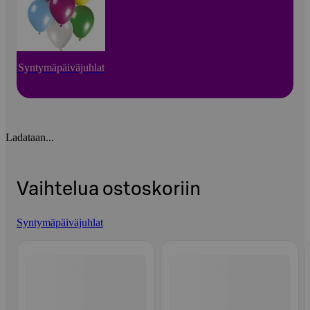
Syntymäpäiväjuhlat
Ladataan...
Vaihtelua ostoskoriin
Syntymäpäiväjuhlat
Ohita listaus