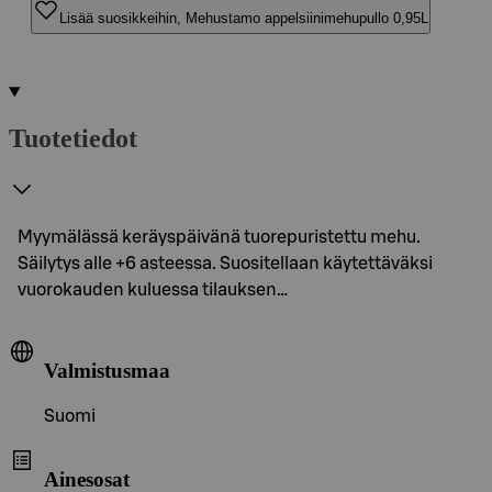
Lisää suosikkeihin, Mehustamo appelsiinimehupullo 0,95L
Tuotetiedot
Myymälässä keräyspäivänä tuorepuristettu mehu.
Säilytys alle +6 asteessa. Suositellaan käytettäväksi
vuorokauden kuluessa tilauksen…
Valmistusmaa
Suomi
Ainesosat