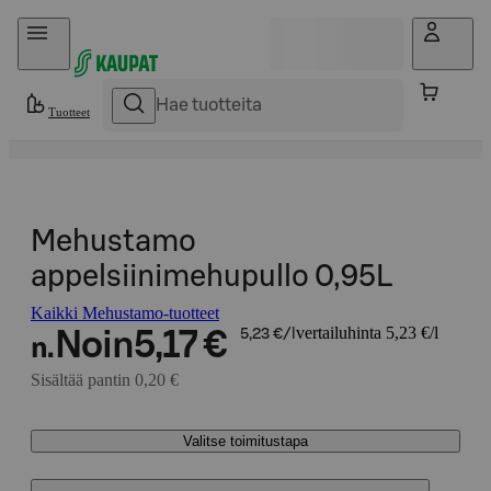
Hyppää sisältöön
Tuotteet
Mehustamo
appelsiinimehupullo 0,95L
Kaikki Mehustamo-tuotteet
vertailuhinta 5,23 €/l
Noin
5,17 €
5,23 €/l
n.
Sisältää pantin 0,20 €
Valitse toimitustapa