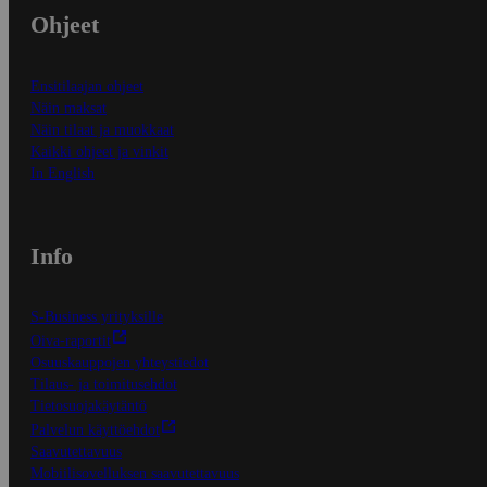
Ohjeet
Ensitilaajan ohjeet
Näin maksat
Näin tilaat ja muokkaat
Kaikki ohjeet ja vinkit
In English
Info
S-Business yrityksille
Oiva-raportit
Osuuskauppojen yhteystiedot
Tilaus- ja toimitusehdot
Tietosuojakäytäntö
Palvelun käyttöehdot
Saavutettavuus
Mobiilisovelluksen saavutettavuus