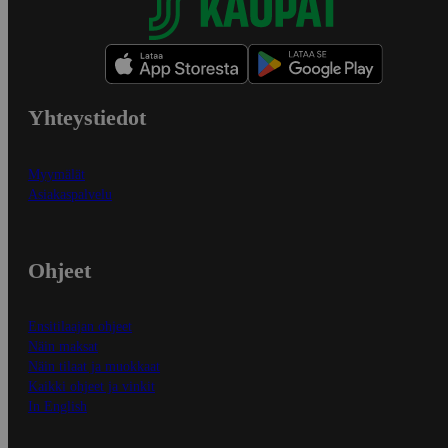
Yhteystiedot
Myymälät
Asiakaspalvelu
Ohjeet
Ensitilaajan ohjeet
Näin maksat
Näin tilaat ja muokkaat
Kaikki ohjeet ja vinkit
In English