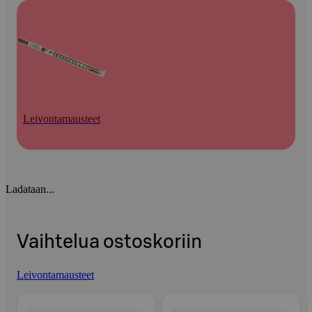
Leivontamausteet
Ladataan...
Vaihtelua ostoskoriin
Leivontamausteet
Ohita listaus