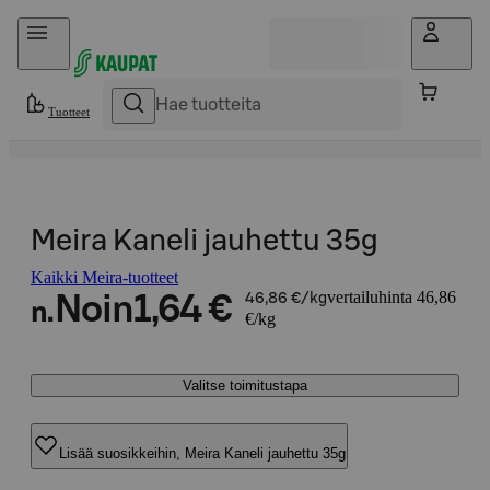
Hyppää sisältöön
Tuotteet
Meira Kaneli jauhettu 35g
Kaikki Meira-tuotteet
vertailuhinta 46,86
Noin
1,64 €
46,86 €/kg
n.
€/kg
Valitse toimitustapa
Lisää suosikkeihin, Meira Kaneli jauhettu 35g