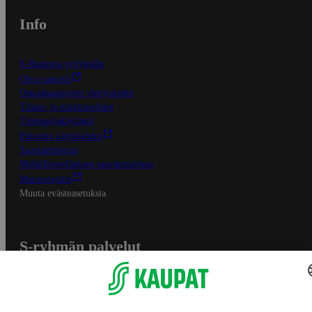
Info
S-Business yrityksille
Oiva-raportit
Osuuskauppojen yhteystiedot
Tilaus- ja toimitusehdot
Tietosuojakäytäntö
Palvelun käyttöehdot
Saavutettavuus
Mobiilisovelluksen saavutettavuus
Mainostajalle
Muuta evästeasetuksia
S-ryhmän palvelut
S-ryhmä
Asiakasomistajuus