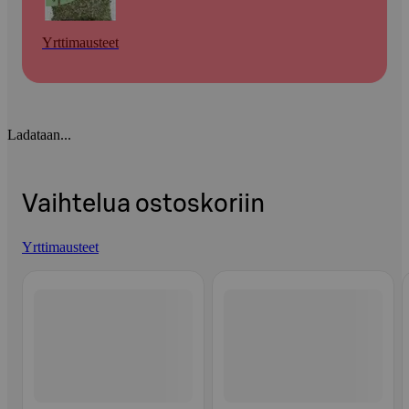
Yrttimausteet
Ladataan...
Vaihtelua ostoskoriin
Yrttimausteet
Ohita listaus