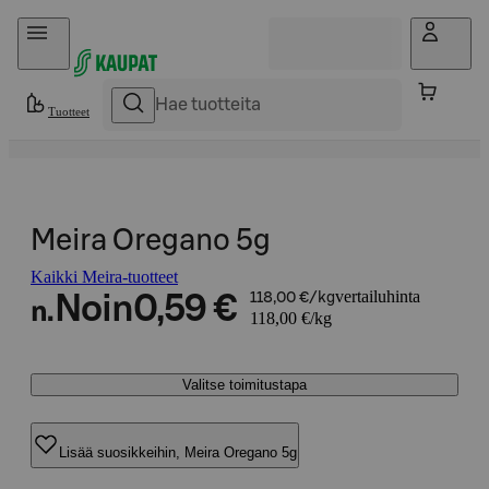
Hyppää sisältöön
Tuotteet
Meira Oregano 5g
Kaikki Meira-tuotteet
vertailuhinta
Noin
0,59 €
118,00 €/kg
n.
118,00 €/kg
Valitse toimitustapa
Lisää suosikkeihin, Meira Oregano 5g