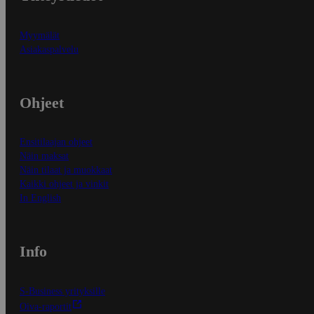
Myymälät
Asiakaspalvelu
Ohjeet
Ensitilaajan ohjeet
Näin maksat
Näin tilaat ja muokkaat
Kaikki ohjeet ja vinkit
In English
Info
S-Business yrityksille
Oiva-raportit