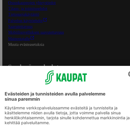
Osuuskauppojen yhteystiedot
Tilaus- ja toimitusehdot
Tietosuojakäytäntö
Palvelun käyttöehdot
Saavutettavuus
Mobiilisovelluksen saavutettavuus
Mainostajalle
Muuta evästeasetuksia
S-ryhmän palvelut
S-ryhmä
Asiakasomistajuus
Yhteishyvä Ruoka -sovellus
S-ostoslista -sovellus
Prisma.fi
Sokos.fi
S-Pankki
Yhteishyvä