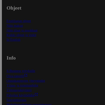
Ohjeet
Ensitilaajan ohjeet
Näin maksat
Näin tilaat ja muokkaat
Kaikki ohjeet ja vinkit
In English
Info
S-Business yrityksille
Oiva-raportit
Osuuskauppojen yhteystiedot
Tilaus- ja toimitusehdot
Tietosuojakäytäntö
Palvelun käyttöehdot
Saavutettavuus
Mobiilisovelluksen saavutettavuus