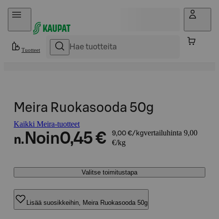
Hyppää sisältöön
Tuotteet
Meira Ruokasooda 50g
Kaikki Meira-tuotteet
vertailuhinta 9,00
Noin
0,45 €
9,00 €/kg
n.
€/kg
Valitse toimitustapa
Lisää suosikkeihin, Meira Ruokasooda 50g