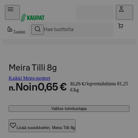
Hyppää sisältöön
Tuotteet
Meira Tilli 8g
Kaikki Meira-tuotteet
vertailuhinta 81,25
Noin
0,65 €
81,25 €/kg
n.
€/kg
Valitse toimitustapa
Lisää suosikkeihin, Meira Tilli 8g