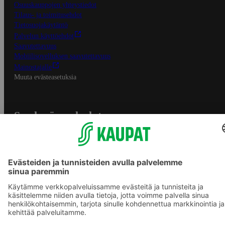
Osuuskauppojen yhteystiedot
Tilaus- ja toimitusehdot
Tietosuojakäytäntö
Palvelun käyttöehdot
Saavutettavuus
Mobiilisovelluksen saavutettavuus
Mainostajalle
Muuta evästeasetuksia
S-ryhmän palvelut
S-ryhmä
Asiakasomistajuus
Yhteishyvä Ruoka -sovellus
S-ostoslista -sovellus
Prisma.fi
Sokos.fi
S-Pankki
Yhteishyvä