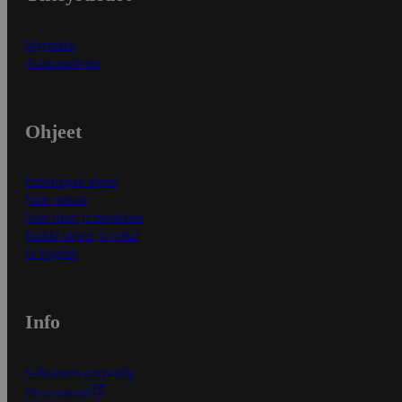
Myymälät
Asiakaspalvelu
Ohjeet
Ensitilaajan ohjeet
Näin maksat
Näin tilaat ja muokkaat
Kaikki ohjeet ja vinkit
In English
Info
S-Business yrityksille
Oiva-raportit