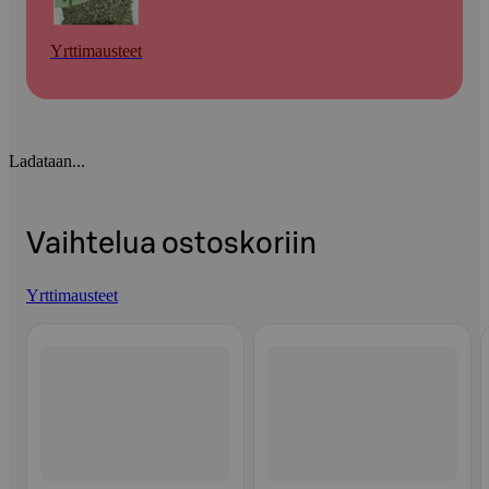
Yrttimausteet
Ladataan...
Vaihtelua ostoskoriin
Yrttimausteet
Ohita listaus