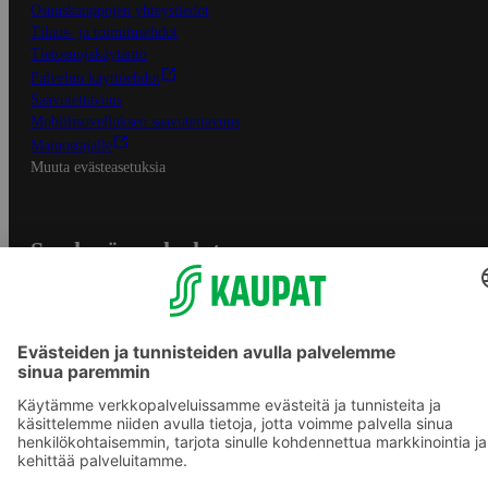
Osuuskauppojen yhteystiedot
Tilaus- ja toimitusehdot
Tietosuojakäytäntö
Palvelun käyttöehdot
Saavutettavuus
Mobiilisovelluksen saavutettavuus
Mainostajalle
Muuta evästeasetuksia
S-ryhmän palvelut
S-ryhmä
Asiakasomistajuus
Yhteishyvä Ruoka -sovellus
S-ostoslista -sovellus
Prisma.fi
Sokos.fi
S-Pankki
Yhteishyvä