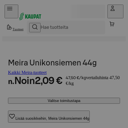
Hyppää sisältöön
Tuotteet
Meira Unikonsiemen 44g
Kaikki Meira-tuotteet
vertailuhinta 47,50
Noin
2,09 €
47,50 €/kg
n.
€/kg
Valitse toimitustapa
Lisää suosikkeihin, Meira Unikonsiemen 44g