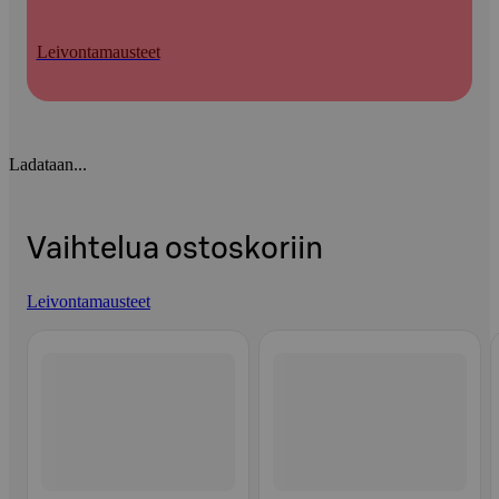
Leivontamausteet
Ladataan...
Vaihtelua ostoskoriin
Leivontamausteet
Ohita listaus