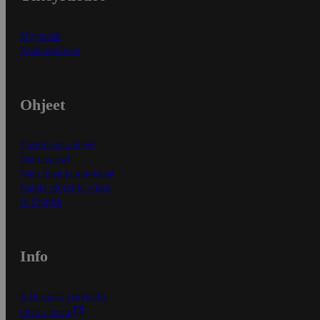
Myymälät
Asiakaspalvelu
Ohjeet
Ensitilaajan ohjeet
Näin maksat
Näin tilaat ja muokkaat
Kaikki ohjeet ja vinkit
In English
Info
S-Business yrityksille
Oiva-raportit