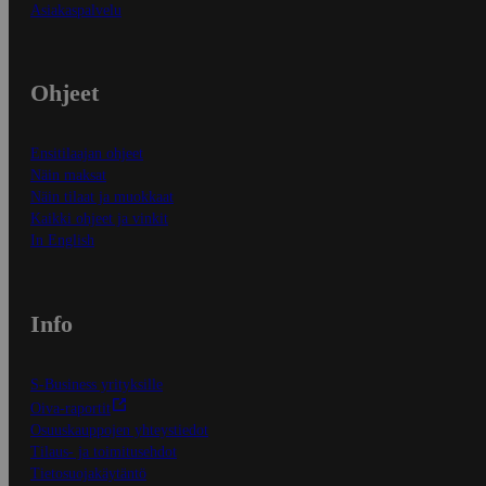
Asiakaspalvelu
Ohjeet
Ensitilaajan ohjeet
Näin maksat
Näin tilaat ja muokkaat
Kaikki ohjeet ja vinkit
In English
Info
S-Business yrityksille
Oiva-raportit
Osuuskauppojen yhteystiedot
Tilaus- ja toimitusehdot
Tietosuojakäytäntö