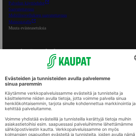
Palvelun käyttöehdot
Saavutettavuus
Mobiilisovelluksen saavutettavuus
Mainostajalle
Muuta evästeasetuksia
S-ryhmän palvelut
S-ryhmä
Asiakasomistajuus
Yhteishyvä Ruoka -sovellus
S-ostoslista -sovellus
Prisma.fi
Sokos.fi
S-Pankki
Yhteishyvä
Sokos Hotels
Raflaamo