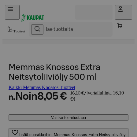
Hyppää sisältöön
Tuotteet
Memmas Knossos Extra
Neitsytoliiviöljy 500 ml
Kaikki Memmas Knossos -tuotteet
vertailuhinta 16,10
Noin
8,05 €
16,10 €/l
n.
€/l
Valitse toimitustapa
Lisää suosikkeihin, Memmas Knossos Extra Neitsytoliiviöljy