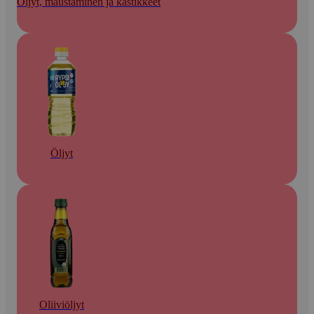
Öljyt, maustaminen ja kastikkeet
Öljyt
Oliiviöljyt