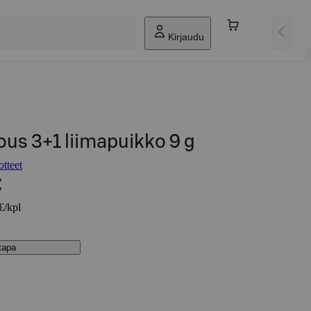
Kirjaudu
us 3+1 liimapuikko 9 g
tteet
€
€/kpl
stapa