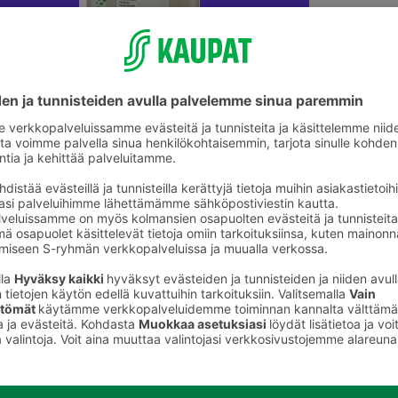
ikkeet
Liimat ja teipit