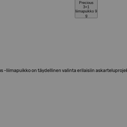
Precious
3+1
liimapuikko 9
g
liimapuikko on täydellinen valinta erilaisiin askarteluprojek