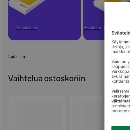
Vapaa-aika
Askartelu- ja toimistotarv
Ladataan...
Vaihtelua ostoskoriin
Ohita listaus