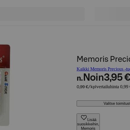
Memoris Precio
Kaikki Memoris Precious -tuo
Noin
3,95 
n.
vertailuhinta 0,99 
0,99 €/kpl
Valitse toimitu
Lisää
suosikkeihin,
Memoris