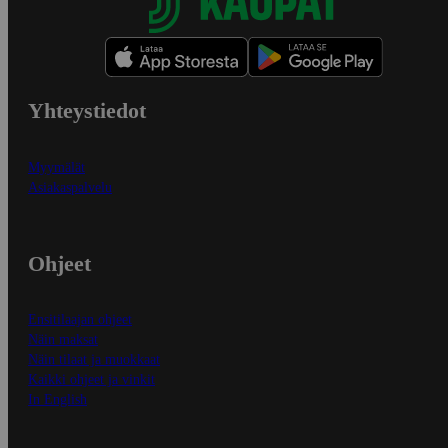
Yhteystiedot
Myymälät
Asiakaspalvelu
Ohjeet
Ensitilaajan ohjeet
Näin maksat
Näin tilaat ja muokkaat
Kaikki ohjeet ja vinkit
In English