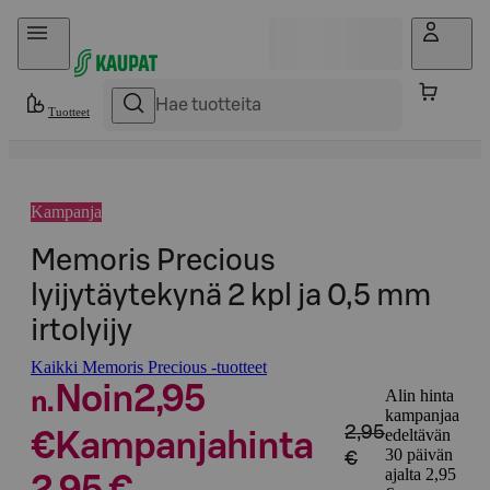
Hyppää sisältöön
Tuotteet
Kampanja
Memoris Precious
lyijytäytekynä 2 kpl ja 0,5 mm
irtolyijy
Kaikki Memoris Precious -tuotteet
Noin
2,95
Alin hinta
n.
kampanjaa
2,95
edeltävän
€
Kampanjahinta
30 päivän
€
ajalta 2,95