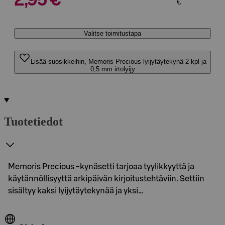
2,95 €
€
Valitse toimitustapa
Lisää suosikkeihin, Memoris Precious lyijytäytekynä 2 kpl ja
0,5 mm irtolyijy
Tuotetiedot
Memoris Precious -kynäsetti tarjoaa tyylikkyyttä ja
käytännöllisyyttä arkipäivän kirjoitustehtäviin. Settiin
sisältyy kaksi lyijytäytekynää ja yksi…