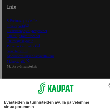
Info
S-Business yrityksille
Oiva-raportit
Osuuskauppojen yhteystiedot
Tilaus- ja toimitusehdot
Tietosuojakäytäntö
Palvelun käyttöehdot
Saavutettavuus
Mobiilisovelluksen saavutettavuus
Mainostajalle
Muuta evästeasetuksia
S-ryhmän palvelut
S-ryhmä
Asiakasomistajuus