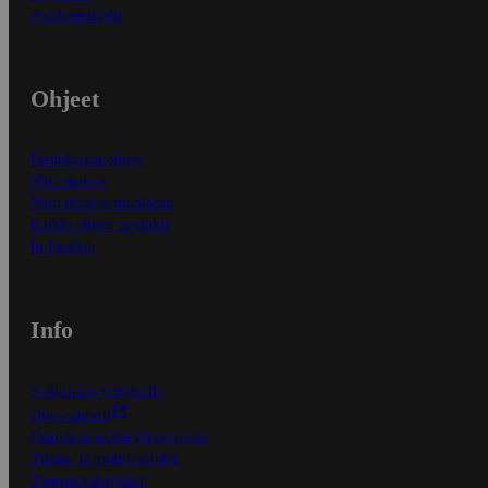
Asiakaspalvelu
Ohjeet
Ensitilaajan ohjeet
Näin maksat
Näin tilaat ja muokkaat
Kaikki ohjeet ja vinkit
In English
Info
S-Business yrityksille
Oiva-raportit
Osuuskauppojen yhteystiedot
Tilaus- ja toimitusehdot
Tietosuojakäytäntö