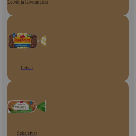
Leivät ja leivonnaiset
Leivät
Sekaleivät