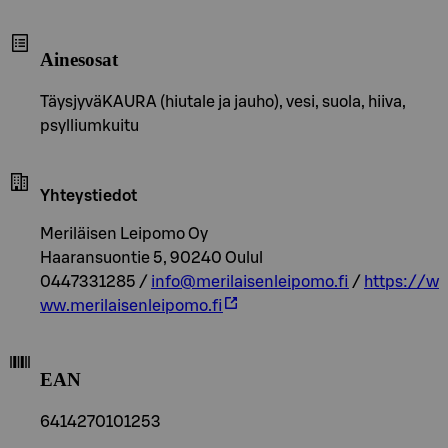
Ainesosat
TäysjyväKAURA (hiutale ja jauho), vesi, suola, hiiva,
psylliumkuitu
Yhteystiedot
Meriläisen Leipomo Oy
Haaransuontie 5, 90240 Oulul
0447331285 /
info@merilaisenleipomo.fi
/
https://w
ww.merilaisenleipomo.fi
EAN
6414270101253