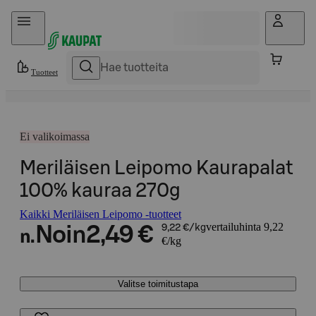
Hyppää sisältöön
Tuotteet
Ei valikoimassa
Meriläisen Leipomo Kaurapalat
100% kauraa 270g
Kaikki Meriläisen Leipomo -tuotteet
vertailuhinta 9,22
Noin
2,49 €
9,22 €/kg
n.
€/kg
Valitse toimitustapa