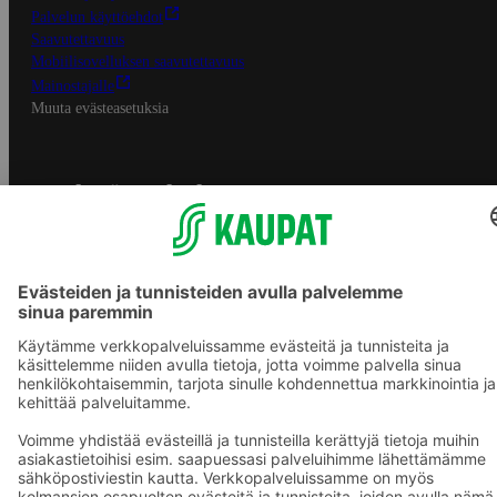
Palvelun käyttöehdot
Saavutettavuus
Mobiilisovelluksen saavutettavuus
Mainostajalle
Muuta evästeasetuksia
S-ryhmän palvelut
S-ryhmä
Asiakasomistajuus
Yhteishyvä Ruoka -sovellus
S-ostoslista -sovellus
Prisma.fi
Sokos.fi
S-Pankki
Yhteishyvä
Sokos Hotels
Raflaamo