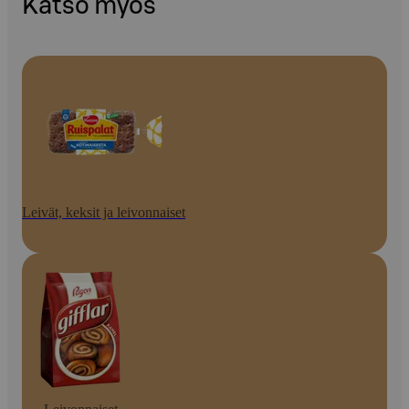
Katso myös
Leivät, keksit ja leivonnaiset