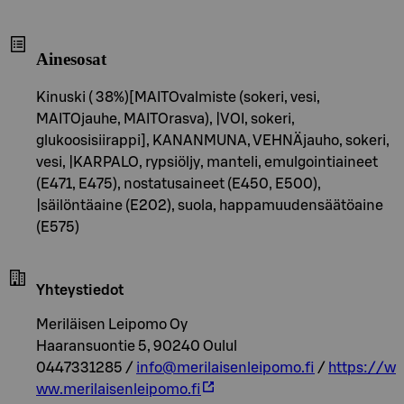
Ainesosat
Kinuski ( 38%)[MAITOvalmiste (sokeri, vesi,
MAITOjauhe, MAITOrasva), |VOI, sokeri,
glukoosisiirappi], KANANMUNA, VEHNÄjauho, sokeri,
vesi, |KARPALO, rypsiöljy, manteli, emulgointiaineet
(E471, E475), nostatusaineet (E450, E500),
|säilöntäaine (E202), suola, happamuudensäätöaine
(E575)
Yhteystiedot
Meriläisen Leipomo Oy
Haaransuontie 5, 90240 Oulul
0447331285 /
info@merilaisenleipomo.fi
/
https://w
ww.merilaisenleipomo.fi