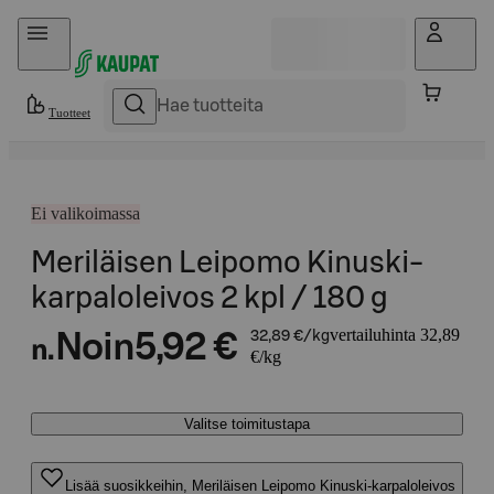
Hyppää sisältöön
Tuotteet
Ei valikoimassa
Meriläisen Leipomo Kinuski-
karpaloleivos 2 kpl / 180 g
vertailuhinta 32,89
Noin
5,92 €
32,89 €/kg
n.
€/kg
Valitse toimitustapa
Lisää suosikkeihin, Meriläisen Leipomo Kinuski-karpaloleivos