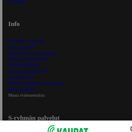
In English
Info
S-Business yrityksille
Oiva-raportit
Osuuskauppojen yhteystiedot
Tilaus- ja toimitusehdot
Tietosuojakäytäntö
Palvelun käyttöehdot
Saavutettavuus
Mobiilisovelluksen saavutettavuus
Mainostajalle
Muuta evästeasetuksia
S-ryhmän palvelut