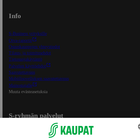
Info
S-Business yrityksille
Oiva-raportit
Osuuskauppojen yhteystiedot
Tilaus- ja toimitusehdot
Tietosuojakäytäntö
Palvelun käyttöehdot
Saavutettavuus
Mobiilisovelluksen saavutettavuus
Mainostajalle
Muuta evästeasetuksia
S-ryhmän palvelut
S-ryhmä