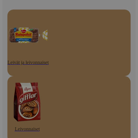
Leivät ja leivonnaiset
Leivonnaiset