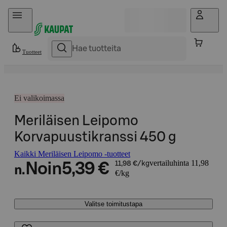
Hyppää sisältöön
Tuotteet
Ei valikoimassa
Meriläisen Leipomo
Korvapuustikranssi 450 g
Kaikki Meriläisen Leipomo -tuotteet
vertailuhinta 11,98
Noin
5,39 €
11,98 €/kg
n.
€/kg
Valitse toimitustapa