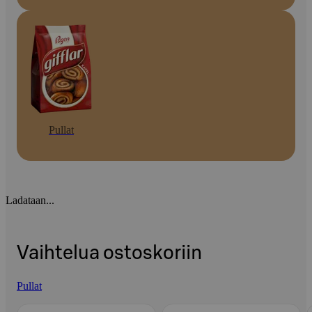
Pullat
Ladataan...
Vaihtelua ostoskoriin
Pullat
Ohita listaus