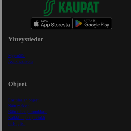
Yhteystiedot
Myymälät
Asiakaspalvelu
Ohjeet
Ensitilaajan ohjeet
Näin maksat
Näin tilaat ja muokkaat
Kaikki ohjeet ja vinkit
In English