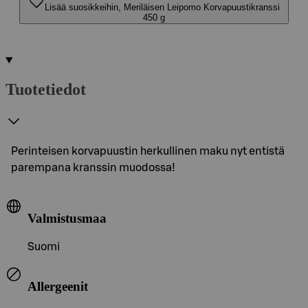
Lisää suosikkeihin, Meriläisen Leipomo Korvapuustikranssi
450 g
Tuotetiedot
Perinteisen korvapuustin herkullinen maku nyt entistä
parempana kranssin muodossa!
Valmistusmaa
Suomi
Allergeenit