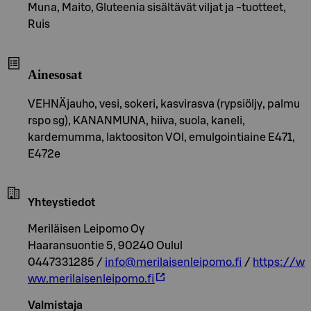
Muna, Maito, Gluteenia sisältävät viljat ja -tuotteet,
Ruis
Ainesosat
VEHNÄjauho, vesi, sokeri, kasvirasva (rypsiöljy, palmu
rspo sg), KANANMUNA, hiiva, suola, kaneli,
kardemumma, laktoositon VOI, emulgointiaine E471,
E472e
Yhteystiedot
Meriläisen Leipomo Oy
Haaransuontie 5, 90240 Oulul
0447331285 /
info@merilaisenleipomo.fi
/
https://w
ww.merilaisenleipomo.fi
Valmistaja