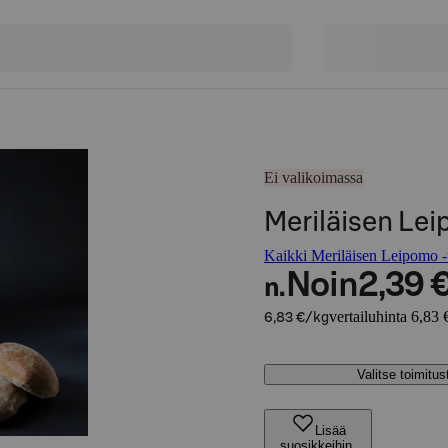
Ei valikoimassa
Meriläisen Le
Kaikki Meriläisen Leipomo -t
Noin
2,39 
n.
vertailuhinta 6,83 
6,83 €/kg
Valitse toimitu
Lisää
suosikkeihin,