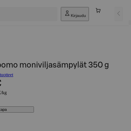
Kirjaudu
ipomo moniviljasämpylät 350 g
uotteet
€
€/kg
stapa