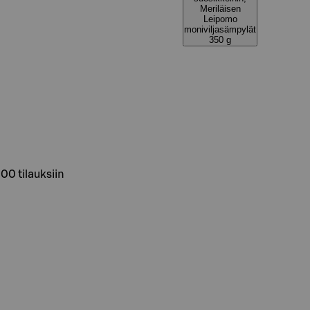
Meriläisen
Leipomo
moniviljasämpylät
350 g
.00 tilauksiin