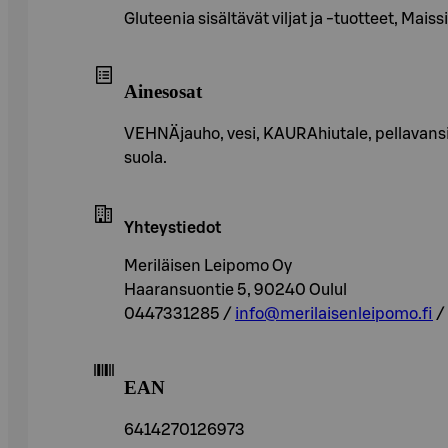
Gluteenia sisältävät viljat ja -tuotteet, Mai
Ainesosat
VEHNÄjauho, vesi, KAURAhiutale, pellavansi
suola.
Yhteystiedot
Meriläisen Leipomo Oy
Haaransuontie 5, 90240 Oulul
0447331285 /
info@merilaisenleipomo.fi
/
EAN
6414270126973