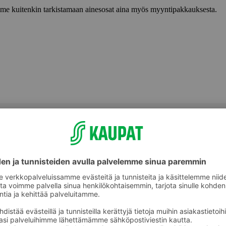
lemme kuitenkin tarkistamaan ainesosat aina myös myyntipakkauksesta.