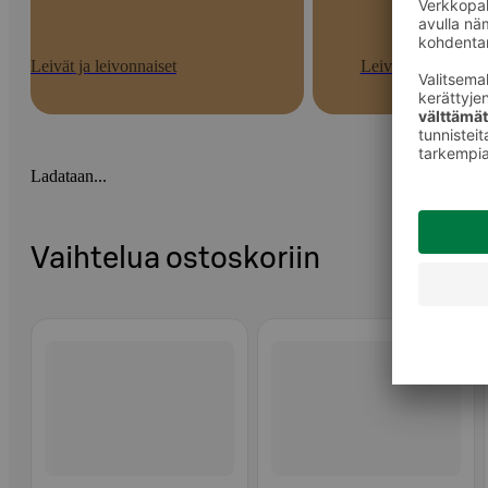
Leivät ja leivonnaiset
Leivät
Ladataan...
Vaihtelua ostoskoriin
Ohita listaus