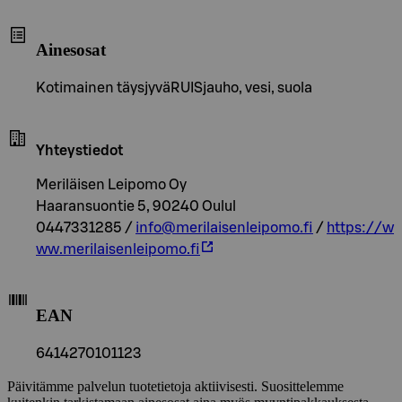
Ainesosat
Kotimainen täysjyväRUISjauho, vesi, suola
Yhteystiedot
Meriläisen Leipomo Oy
Haaransuontie 5, 90240 Oulul
0447331285 /
info@merilaisenleipomo.fi
/
https://w
ww.merilaisenleipomo.fi
EAN
6414270101123
Päivitämme palvelun tuotetietoja aktiivisesti. Suosittelemme