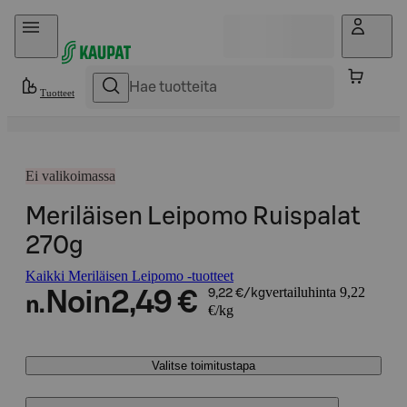
Hyppää sisältöön
Tuotteet
Ei valikoimassa
Meriläisen Leipomo Ruispalat
270g
Kaikki Meriläisen Leipomo -tuotteet
vertailuhinta 9,22
Noin
2,49 €
9,22 €/kg
n.
€/kg
Valitse toimitustapa