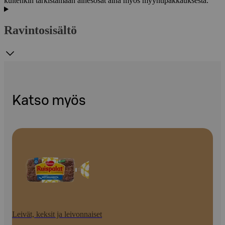
kuitenkin tarkistamaan ainesosat aina myös myyntipakkauksesta.
Ravintosisältö
Katso myös
Leivät, keksit ja leivonnaiset