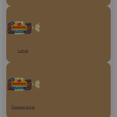
Leivät
Tummat leivät