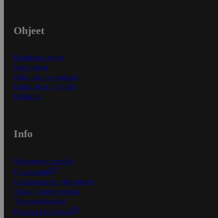
Ohjeet
Ensitilaajan ohjeet
Näin maksat
Näin tilaat ja muokkaat
Kaikki ohjeet ja vinkit
In English
Info
S-Business yrityksille
Oiva-raportit
Osuuskauppojen yhteystiedot
Tilaus- ja toimitusehdot
Tietosuojakäytäntö
Palvelun käyttöehdot