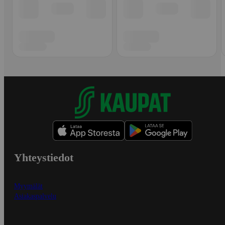
Yhteystiedot
Myymälät
Asiakaspalvelu