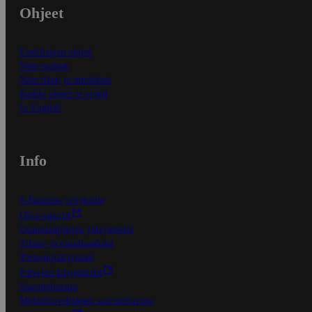
Ohjeet
Ensitilaajan ohjeet
Näin maksat
Näin tilaat ja muokkaat
Kaikki ohjeet ja vinkit
In English
Info
S-Business yrityksille
Oiva-raportit
Osuuskauppojen yhteystiedot
Tilaus- ja toimitusehdot
Tietosuojakäytäntö
Palvelun käyttöehdot
Saavutettavuus
Mobiilisovelluksen saavutettavuus