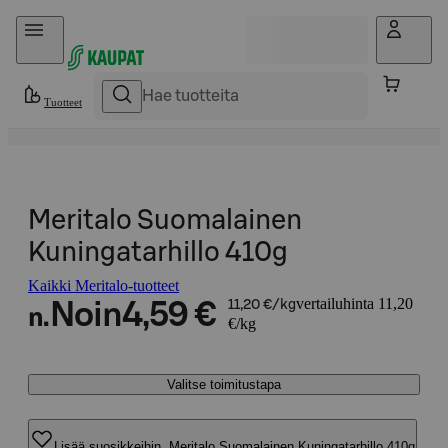
Hyppää sisältöön
Tuotteet
Meritalo Suomalainen
Kuningatarhillo 410g
Kaikki Meritalo-tuotteet
vertailuhinta 11,20
Noin
4,59 €
11,20 €/kg
n.
€/kg
Valitse toimitustapa
Lisää suosikkeihin, Meritalo Suomalainen Kuningatarhillo 410g