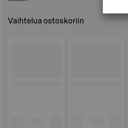
Vaihtelua ostoskoriin
Ohita listaus