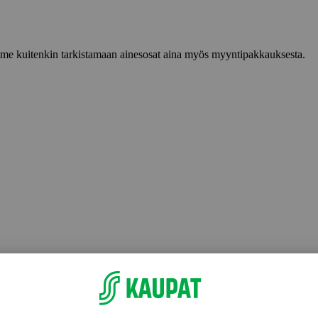
lemme kuitenkin tarkistamaan ainesosat aina myös myyntipakkauksesta.