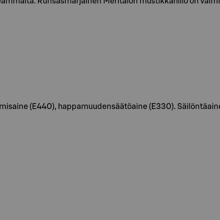
makeammalta. Runsasmarjainen Meritalon mustikkahillo on valm
imisaine (E440), happamuudensäätöaine (E330). Säilöntäaine (