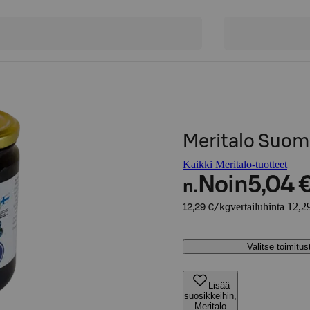
Meritalo Suom
Kaikki Meritalo-tuotteet
Noin
5,04 
n.
vertailuhinta 12,2
12,29 €/kg
Valitse toimitu
Lisää
suosikkeihin,
Meritalo