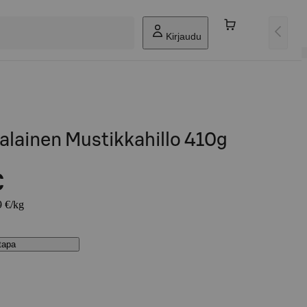
Kirjaudu
alainen Mustikkahillo 410g
€
9 €/kg
stapa