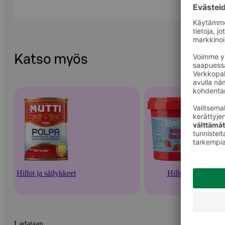
Katso myös
Hillot ja säilykkeet
Hillot
Ladataan...