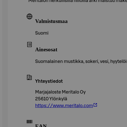
Meritalon herkullisilla hilloilla arki maistuu 
Valmistusmaa
Suomi
Ainesosat
Suomalainen mustikka, sokeri, vesi, hyytelö
Yhteystiedot
Marjajaloste Meritalo Oy
25610 Ylönkylä
https://www.meritalo.com
EAN