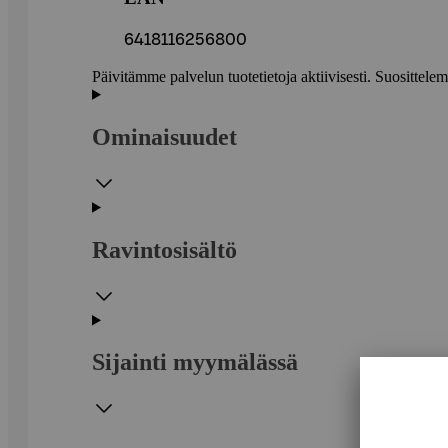
6418116256800
Päivitämme palvelun tuotetietoja aktiivisesti. Suositte
Ominaisuudet
Ravintosisältö
Sijainti myymälässä