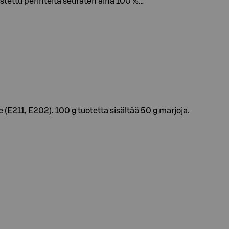
istettu perinteitä seuraten aina 100 %…
E211, E202). 100 g tuotetta sisältää 50 g marjoja.