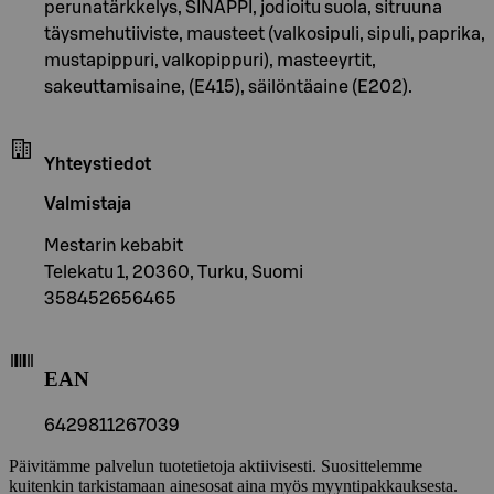
perunatärkkelys, SINAPPI, jodioitu suola, sitruuna
täysmehutiiviste, mausteet (valkosipuli, sipuli, paprika,
mustapippuri, valkopippuri), masteeyrtit,
sakeuttamisaine, (E415), säilöntäaine (E202).
Yhteystiedot
Valmistaja
Mestarin kebabit
Telekatu 1, 20360, Turku, Suomi
358452656465
EAN
6429811267039
Päivitämme palvelun tuotetietoja aktiivisesti. Suosittelemme
kuitenkin tarkistamaan ainesosat aina myös myyntipakkauksesta.