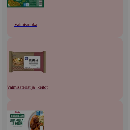
Valmisruoka
Valmisateriat ja -keitot