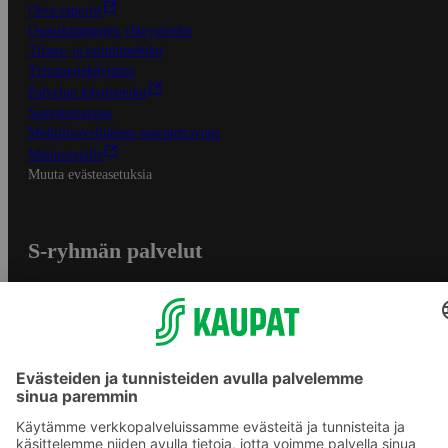
Oiva-raportit
Osuuskauppojen yhteystiedot
Tilaus- ja toimitusehdot
Tietosuojakäytäntö
Palvelun käyttöehdot
Saavutettavuus
Mobiilisovelluksen saavutettavuus
Mainostajalle
Muuta evästeasetuksia
S-ryhmän palvelut
S-ryhmä
Asiakasomistajuus
Yhteishyvä Ruoka -sovellus
S-ostoslista -sovellus
Prisma.fi
Sokos.fi
S-Pankki