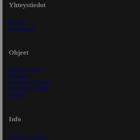
Yhteystiedot
Myymälät
Asiakaspalvelu
Ohjeet
Ensitilaajan ohjeet
Näin maksat
Näin tilaat ja muokkaat
Kaikki ohjeet ja vinkit
In English
Info
S-Business yrityksille