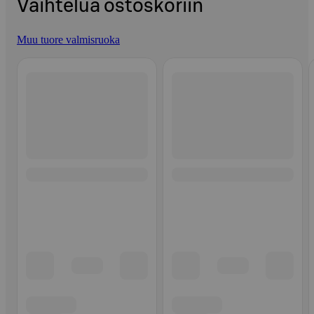
Vaihtelua ostoskoriin
Muu tuore valmisruoka
Ohita listaus