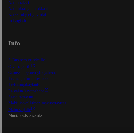
Näin maksat
Näin tilaat ja muokkaat
Kaikki ohjeet ja vinkit
In English
Info
S-Business yrityksille
Oiva-raportit
Osuuskauppojen yhteystiedot
Tilaus- ja toimitusehdot
Tietosuojakäytäntö
Palvelun käyttöehdot
Saavutettavuus
Mobiilisovelluksen saavutettavuus
Mainostajalle
Muuta evästeasetuksia