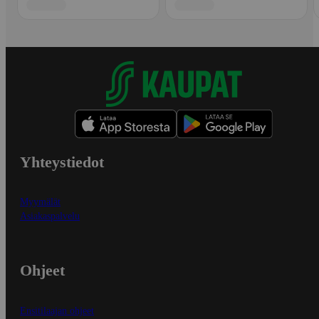
Yhteystiedot
Myymälät
Asiakaspalvelu
Ohjeet
Ensitilaajan ohjeet