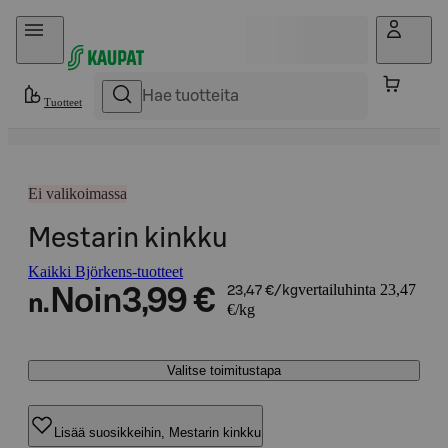
Hyppää sisältöön
Tuotteet
Ei valikoimassa
Mestarin kinkku
Kaikki Björkens-tuotteet
vertailuhinta 23,47
Noin
3,99 €
23,47 €/kg
n.
€/kg
Valitse toimitustapa
Lisää suosikkeihin, Mestarin kinkku