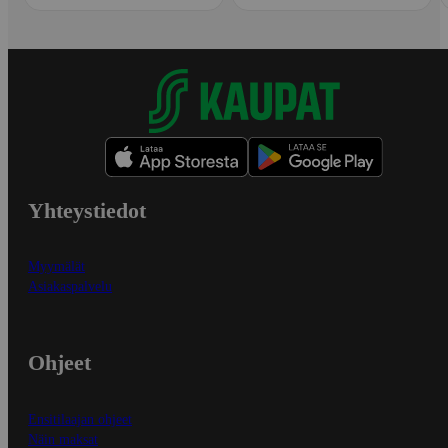
Yhteystiedot
Myymälät
Asiakaspalvelu
Ohjeet
Ensitilaajan ohjeet
Näin maksat