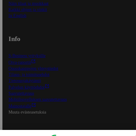
Näin tilaat ja muokkaat
Kaikki ohjeet ja vinkit
In English
Info
S-Business yrityksille
Oiva-raportit
Osuuskauppojen yhteystiedot
Tilaus- ja toimitusehdot
Tietosuojakäytäntö
Palvelun käyttöehdot
Saavutettavuus
Mobiilisovelluksen saavutettavuus
Mainostajalle
Muuta evästeasetuksia
S-ryhmän palvelut