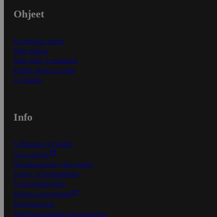
Ohjeet
Ensitilaajan ohjeet
Näin maksat
Näin tilaat ja muokkaat
Kaikki ohjeet ja vinkit
In English
Info
S-Business yrityksille
Oiva-raportit
Osuuskauppojen yhteystiedot
Tilaus- ja toimitusehdot
Tietosuojakäytäntö
Palvelun käyttöehdot
Saavutettavuus
Mobiilisovelluksen saavutettavuus