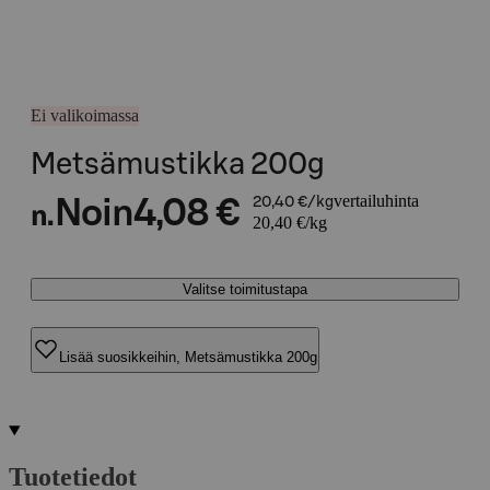
Ei valikoimassa
Metsämustikka 200g
vertailuhinta
Noin
4,08 €
20,40 €/kg
n.
20,40 €/kg
Valitse toimitustapa
Lisää suosikkeihin, Metsämustikka 200g
Tuotetiedot