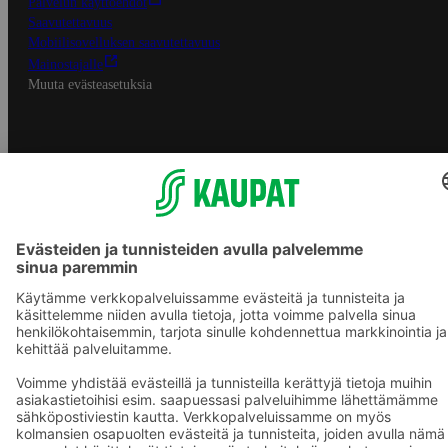
Palvelun käyttöehdot
Saavutettavuus
Mobiilisovelluksen saavutettavuus
Mainostajalle
Muuta evästeasetuksia
S-ryhmän palvelut
S-ryhmä
Asiakasomistajuus
Yhteishyvä Ruoka -sovellus
S-ostoslista -sovellus
Prisma.fi
Sokos.fi
S-Pankki
Yhteishyvä
Sokos Hotels
Raflaamo