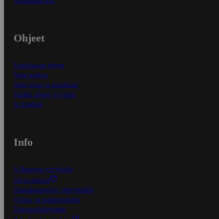
Asiakaspalvelu
Ohjeet
Ensitilaajan ohjeet
Näin maksat
Näin tilaat ja muokkaat
Kaikki ohjeet ja vinkit
In English
Info
S-Business yrityksille
Oiva-raportit
Osuuskauppojen yhteystiedot
Tilaus- ja toimitusehdot
Tietosuojakäytäntö