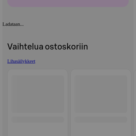
Ladataan...
Vaihtelua ostoskoriin
Lihasäilykkeet
Ohita listaus