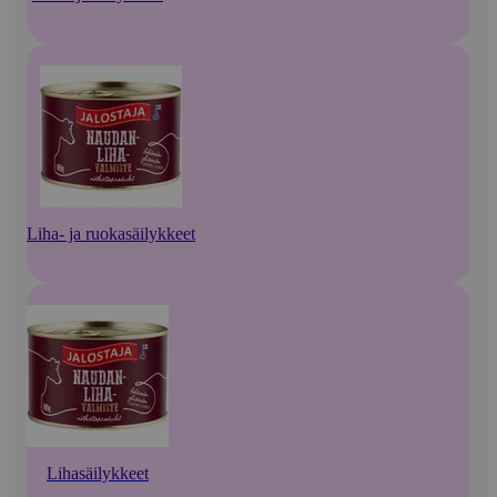
Liha- ja ruokasäilykkeet
Lihasäilykkeet