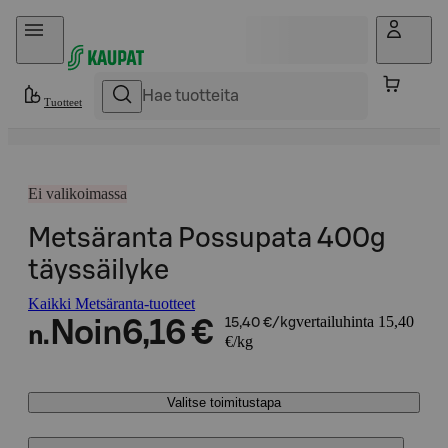
Hyppää sisältöön
Tuotteet
Ei valikoimassa
Metsäranta Possupata 400g
täyssäilyke
Kaikki Metsäranta-tuotteet
vertailuhinta 15,40
Noin
6,16 €
15,40 €/kg
n.
€/kg
Valitse toimitustapa