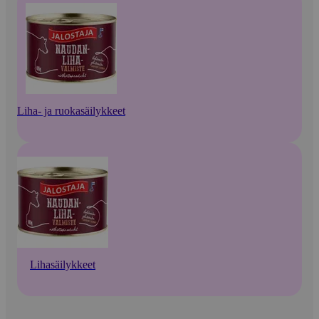
Liha- ja ruokasäilykkeet
Lihasäilykkeet