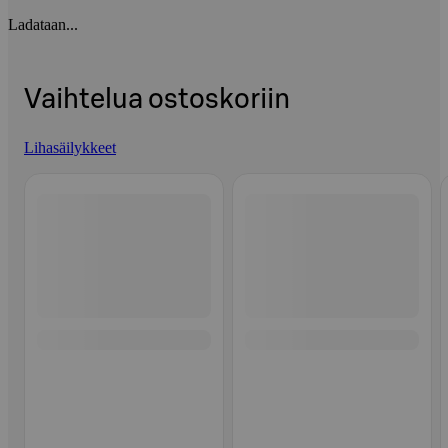
Ladataan...
Vaihtelua ostoskoriin
Lihasäilykkeet
Ohita listaus