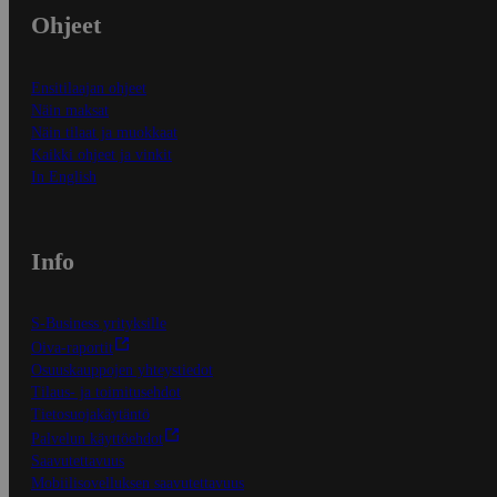
Ohjeet
Ensitilaajan ohjeet
Näin maksat
Näin tilaat ja muokkaat
Kaikki ohjeet ja vinkit
In English
Info
S-Business yrityksille
Oiva-raportit
Osuuskauppojen yhteystiedot
Tilaus- ja toimitusehdot
Tietosuojakäytäntö
Palvelun käyttöehdot
Saavutettavuus
Mobiilisovelluksen saavutettavuus