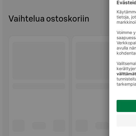
Vaihtelua ostoskoriin
Ohita listaus