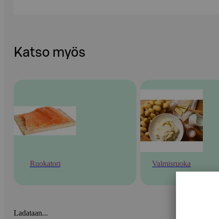
Katso myös
Ruokatori
Valmisruoka
Ladataan...