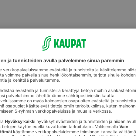
ikkeet
Lasten askartelu