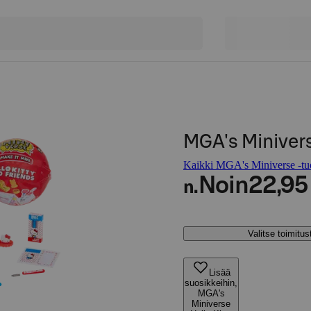
MGA's Miniverse
Kaikki MGA's Miniverse -tuo
Noin
22,95
n.
Valitse toimitu
Lisää
suosikkeihin,
MGA's
Miniverse