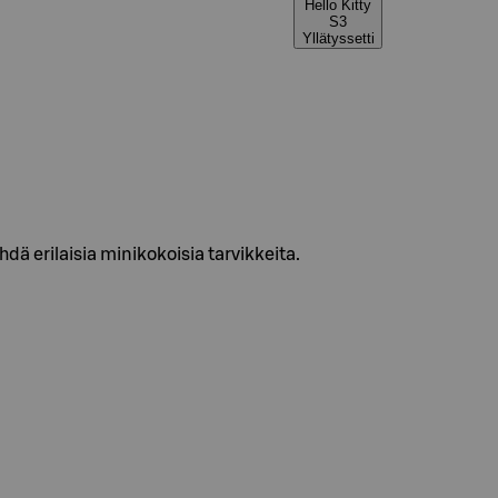
Hello Kitty
S3
Yllätyssetti
ehdä erilaisia minikokoisia tarvikkeita.