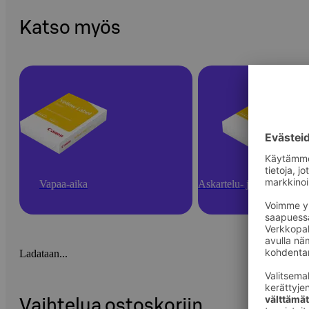
Katso myös
Vapaa-aika
Askartelu- ja toimistotarv
Ladataan...
Vaihtelua ostoskoriin