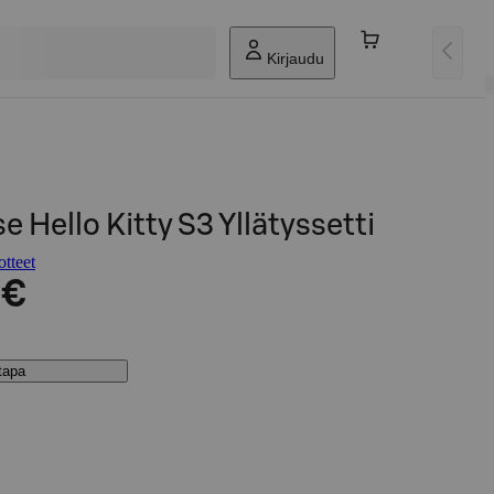
Kirjaudu
 Hello Kitty S3 Yllätyssetti
tteet
 €
stapa