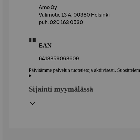
Amo Oy
Valimotie 13 A, 00380 Helsinki
puh. 020 163 0530
EAN
6418859068609
Päivitämme palvelun tuotetietoja aktiivisesti. Suositte
Sijainti myymälässä