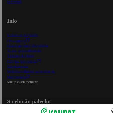
In English
Info
S-Business yrityksille
Oiva-raportit
Osuuskauppojen yhteystiedot
Tilaus- ja toimitusehdot
Tietosuojakäytäntö
Palvelun käyttöehdot
Saavutettavuus
Mobiilisovelluksen saavutettavuus
Mainostajalle
Muuta evästeasetuksia
S-ryhmän palvelut