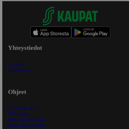
Yhteystiedot
Myymälät
Asiakaspalvelu
Ohjeet
Ensitilaajan ohjeet
Näin maksat
Näin tilaat ja muokkaat
Kaikki ohjeet ja vinkit