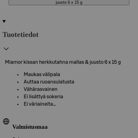
juusto 6 x 15 g
Tuotetiedot
Miamor kissan herkkutahna mallas & juusto 6 x 15 g
Maukas välipala
Auttaa ruoansulatusta
Vähärasvainen
Ei lisättyä sokeria
Ei väriaineita…
Valmistusmaa