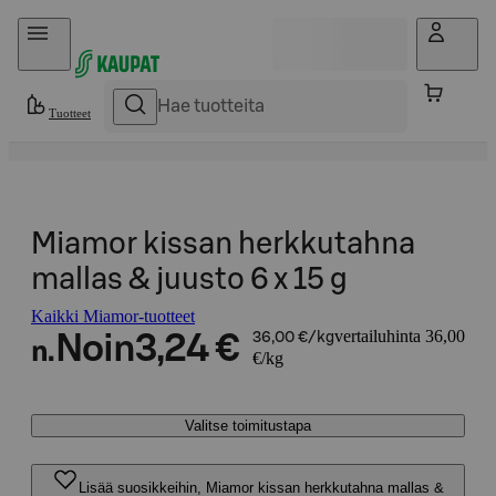
Hyppää sisältöön
Tuotteet
Miamor kissan herkkutahna
mallas & juusto 6 x 15 g
Kaikki Miamor-tuotteet
vertailuhinta 36,00
Noin
3,24 €
36,00 €/kg
n.
€/kg
Valitse toimitustapa
Lisää suosikkeihin, Miamor kissan herkkutahna mallas &