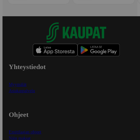
Yhteystiedot
Myymälät
Asiakaspalvelu
Ohjeet
Ensitilaajan ohjeet
Näin maksat