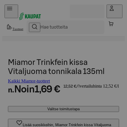
Hyppää sisältöön
Tuotteet
Miamor Trinkfein kissa
Vitaljuoma tonnikala 135ml
Kaikki Miamor-tuotteet
vertailuhinta 12,52 €/l
Noin
1,69 €
12,52 €/l
n.
Valitse toimitustapa
Lisää suosikkeihin, Miamor Trinkfein kissa Vitaljuoma