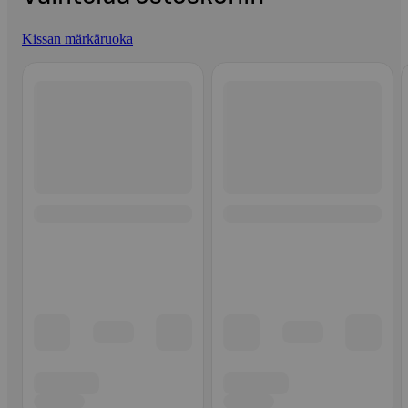
Kissan märkäruoka
Ohita listaus