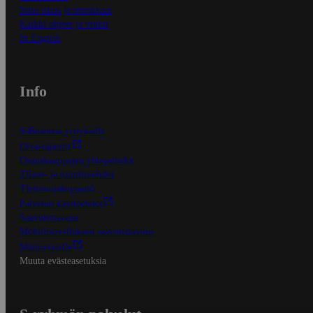
Näin tilaat ja muokkaat
Kaikki ohjeet ja vinkit
In English
Info
S-Business yrityksille
Oiva-raportit
Osuuskauppojen yhteystiedot
Tilaus- ja toimitusehdot
Tietosuojakäytäntö
Palvelun käyttöehdot
Saavutettavuus
Mobiilisovelluksen saavutettavuus
Mainostajalle
Muuta evästeasetuksia