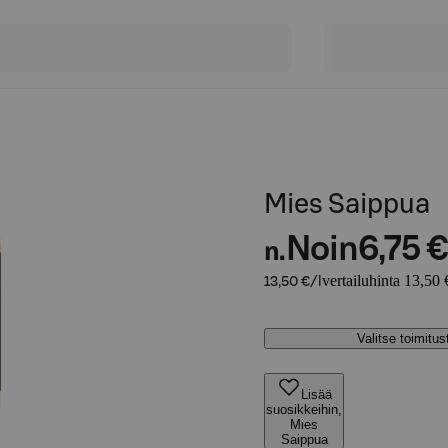
Mies Saippua
Noin
6,75 €
n.
vertailuhinta 13,50 €
13,50 €/l
Valitse toimitu
Lisää
suosikkeihin,
Mies
Saippua