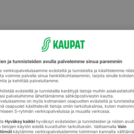
t
Miesten suihkusaippuat