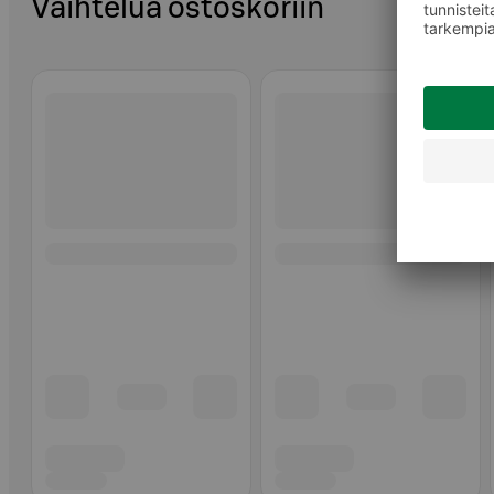
Vaihtelua ostoskoriin
Ohita listaus