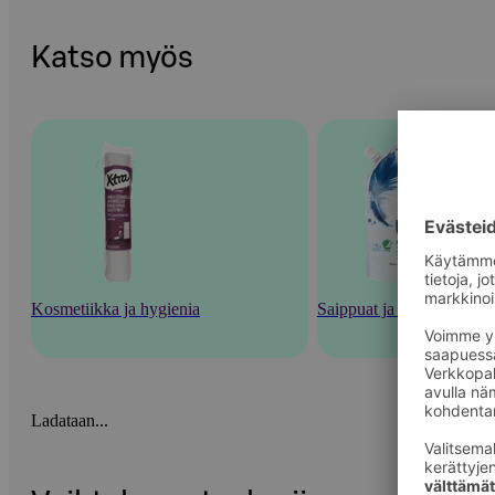
Katso myös
Kosmetiikka ja hygienia
Saippuat ja pesutarvikkee
Ladataan...