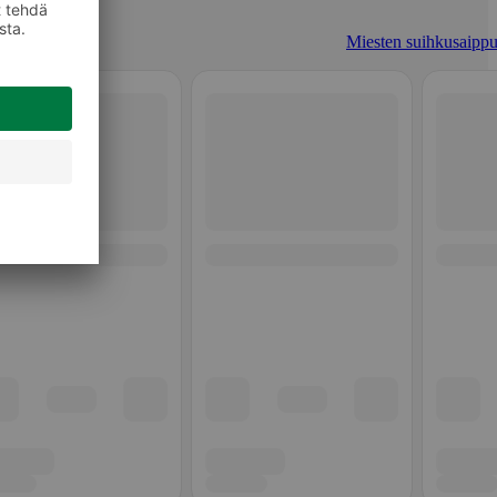
Miesten suihkusaippu