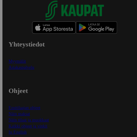
Yhteystiedot
Myymälät
Asiakaspalvelu
Ohjeet
Ensitilaajan ohjeet
Näin maksat
Näin tilaat ja muokkaat
Kaikki ohjeet ja vinkit
In English