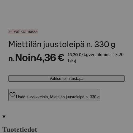
Ei valikoimassa
Miettilän juustoleipä n. 330 g
vertailuhinta 13,20
Noin
4,36 €
13,20 €/kg
n.
€/kg
Valitse toimitustapa
Lisää suosikkeihin, Miettilän juustoleipä n. 330 g
Tuotetiedot