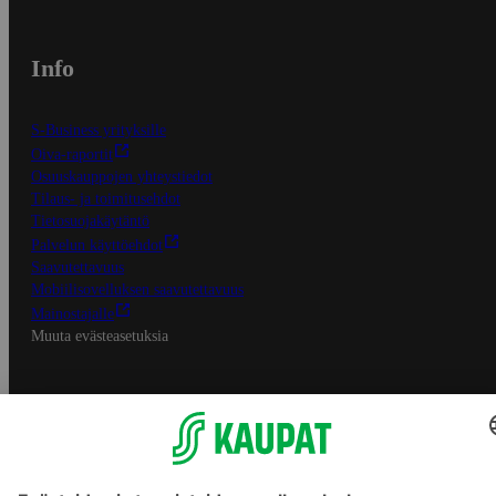
Info
S-Business yrityksille
Oiva-raportit
Osuuskauppojen yhteystiedot
Tilaus- ja toimitusehdot
Tietosuojakäytäntö
Palvelun käyttöehdot
Saavutettavuus
Mobiilisovelluksen saavutettavuus
Mainostajalle
Muuta evästeasetuksia
S-ryhmän palvelut
S-ryhmä