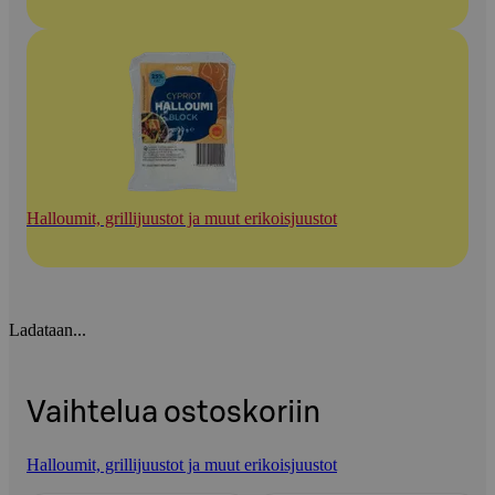
Halloumit, grillijuustot ja muut erikoisjuustot
Ladataan...
Vaihtelua ostoskoriin
Halloumit, grillijuustot ja muut erikoisjuustot
Ohita listaus