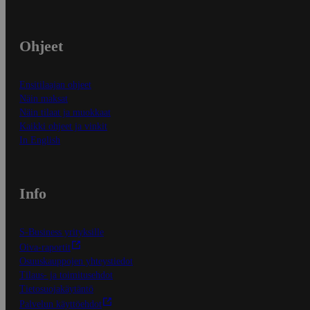
Ohjeet
Ensitilaajan ohjeet
Näin maksat
Näin tilaat ja muokkaat
Kaikki ohjeet ja vinkit
In English
Info
S-Business yrityksille
Oiva-raportit
Osuuskauppojen yhteystiedot
Tilaus- ja toimitusehdot
Tietosuojakäytäntö
Palvelun käyttöehdot