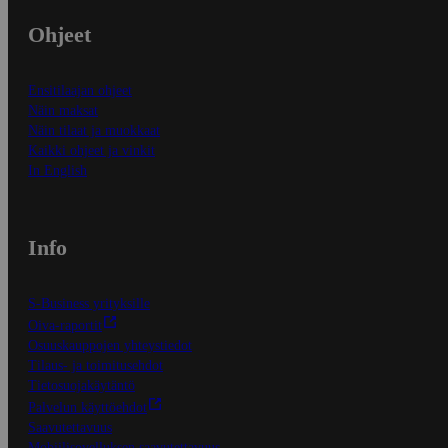
Ohjeet
Ensitilaajan ohjeet
Näin maksat
Näin tilaat ja muokkaat
Kaikki ohjeet ja vinkit
In English
Info
S-Business yrityksille
Oiva-raportit
Osuuskauppojen yhteystiedot
Tilaus- ja toimitusehdot
Tietosuojakäytäntö
Palvelun käyttöehdot
Saavutettavuus
Mobiilisovelluksen saavutettavuus