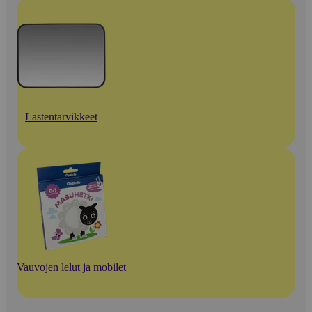
Lastentarvikkeet
Vauvojen lelut ja mobilet