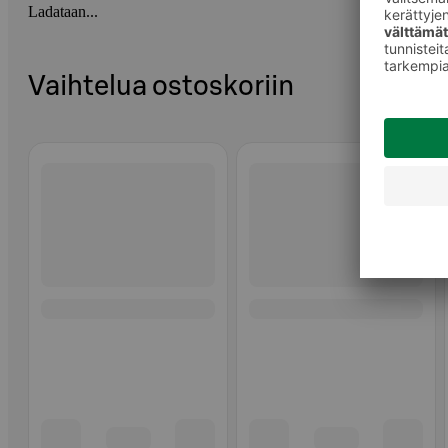
Ladataan...
Vaihtelua ostoskoriin
Ohita listaus