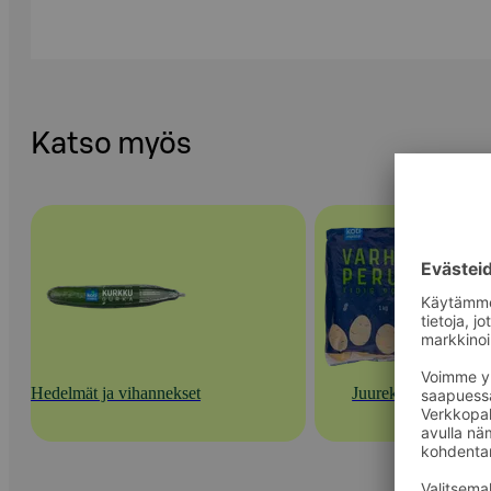
Katso myös
Hedelmät ja vihannekset
Juurekset