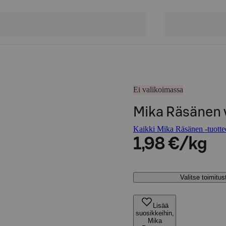
Ei valikoimassa
Mika Räsänen v
Kaikki Mika Räsänen -tuotte
1,98 €/kg
Valitse toimitu
Lisää
suosikkeihin,
Mika