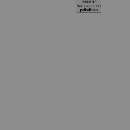
Räsänen
varhaisperuna
paikallinen