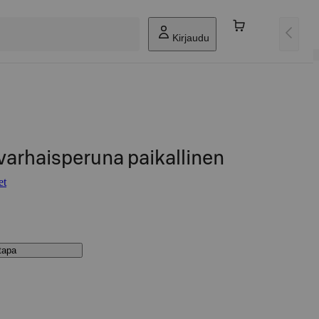
Kirjaudu
arhaisperuna paikallinen
et
stapa