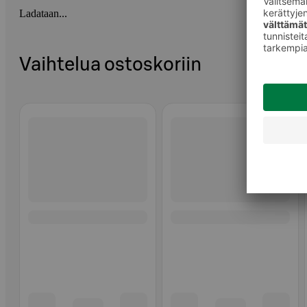
Ladataan...
Vaihtelua ostoskoriin
Ohita listaus