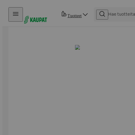
Hyppää sisältöön
Tuotteet