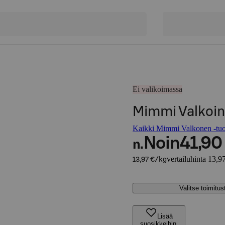
Ei valikoimassa
Mimmi Valkoin
Kaikki Mimmi Valkonen -tuo
Noin
41,90
n.
vertailuhinta 13,9
13,97 €/kg
Valitse toimitu
Lisää
suosikkeihin,