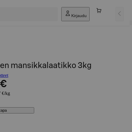
Kirjaudu
en mansikkalaatikko 3kg
tteet
 €
7 €/kg
stapa