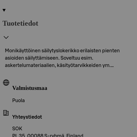
Tuotetiedot
Monikäyttöinen säilytyslokerikko erilaisten pienten
asioiden säilyttämiseen. Soveltuu esim.
askertelumateriaalien, käsityötarvikkeiden ym.…
Valmistusmaa
Puola
Yhteystiedot
SOK
PL 35, 00088 S-ryhmä, Finland