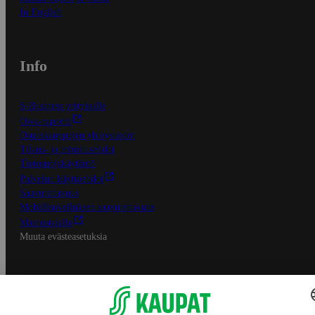
In English
Info
S-Business yrityksille
Oiva-raportit
Osuuskauppojen yhteystiedot
Tilaus- ja toimitusehdot
Tietosuojakäytäntö
Palvelun käyttöehdot
Saavutettavuus
Mobiilisovelluksen saavutettavuus
Mainostajalle
Muuta evästeasetuksia
S-ryhmän palvelut