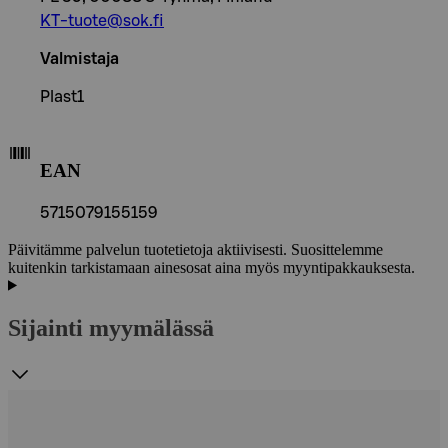
KT-tuote@sok.fi
Valmistaja
Plast1
EAN
5715079155159
Päivitämme palvelun tuotetietoja aktiivisesti. Suosittelemme
kuitenkin tarkistamaan ainesosat aina myös myyntipakkauksesta.
Sijainti myymälässä