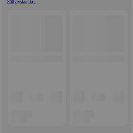
Säilytyslaatikot
Ohita listaus