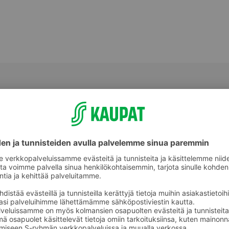
akäyttökattaus
Kertakäyttölasit ja -mukit