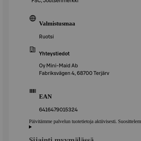
FSC, Joutsenmerkki
Valmistusmaa
Ruotsi
Yhteystiedot
Oy Mini-Maid Ab
Fabriksvägen 4, 68700 Terjärv
EAN
6416479015324
Päivitämme palvelun tuotetietoja aktiivisesti. Suositte
Sijainti myymälässä