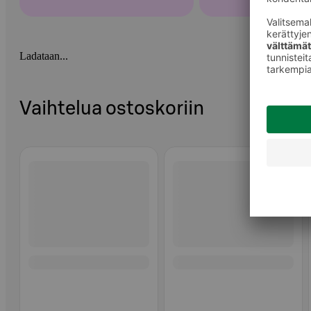
Ladataan...
Vaihtelua ostoskoriin
Ohita listaus