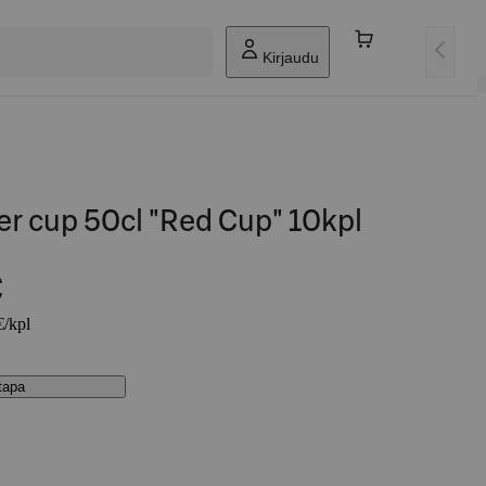
Kirjaudu
r cup 50cl "Red Cup" 10kpl
€
€/kpl
stapa