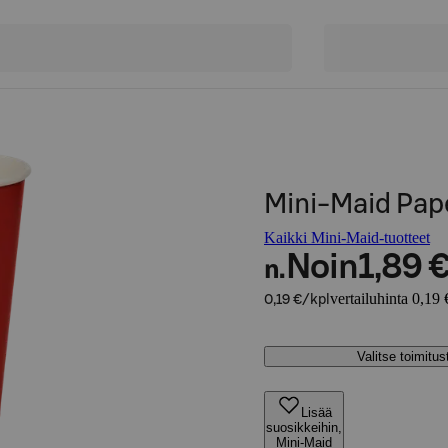
Mini-Maid Pape
Kaikki Mini-Maid-tuotteet
Noin
1,89 
n.
vertailuhinta 0,19 
0,19 €/kpl
Valitse toimitu
Lisää
suosikkeihin,
Mini-Maid