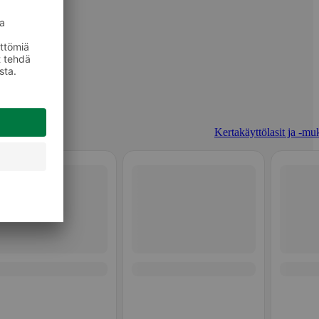
Kertakäyttölasit ja -muk