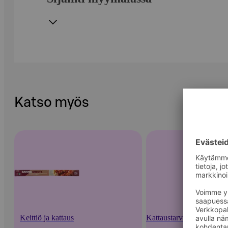
Katso myös
Keittiö ja kattaus
Kattaustarvikkeet ja kert