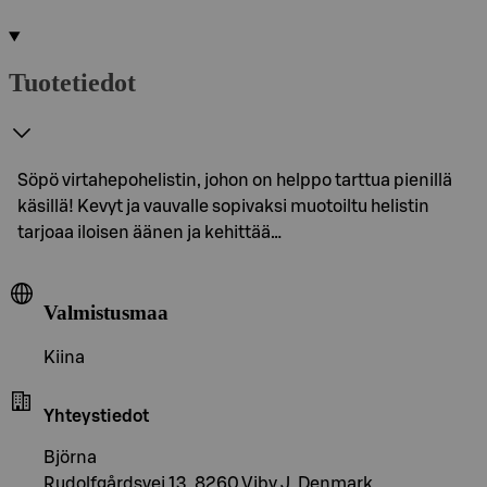
Tuotetiedot
Söpö virtahepohelistin, johon on helppo tarttua pienillä
käsillä! Kevyt ja vauvalle sopivaksi muotoiltu helistin
tarjoaa iloisen äänen ja kehittää…
Valmistusmaa
Kiina
Yhteystiedot
Björna
Rudolfgårdsvej 13, 8260 Viby J, Denmark