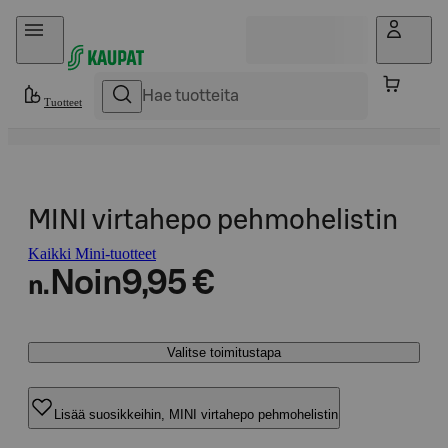
Hyppää sisältöön
Tuotteet
MINI virtahepo pehmohelistin
Kaikki Mini-tuotteet
Noin
9,95 €
n.
Valitse toimitustapa
Lisää suosikkeihin, MINI virtahepo pehmohelistin