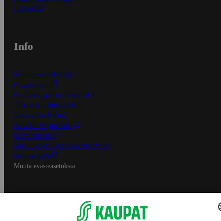
In English
Info
S-Business yrityksille
Oiva-raportit
Osuuskauppojen yhteystiedot
Tilaus- ja toimitusehdot
Tietosuojakäytäntö
Palvelun käyttöehdot
Saavutettavuus
Mobiilisovelluksen saavutettavuus
Mainostajalle
Muuta evästeasetuksia
S-ryhmän palvelut