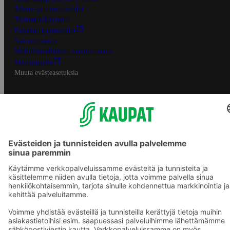
Tilaus- ja toimitusehdot
Tietosuojakäytäntö
Palvelun käyttöehdot
Saavutettavuus
Mobiilisovelluksen saavutettavuus
Mainostajalle
Muuta evästeasetuksia
S-ryhmän palvelut
S-ryhmä
Asiakasomistajuus
Yhteishyvä Ruoka -sovellus
S-ostoslista -sovellus
Prisma.fi
Sokos.fi
S-Pankki
Yhteishyvä