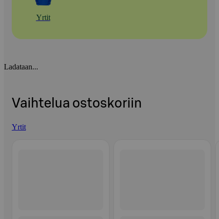
Yrtit
Ladataan...
Vaihtelua ostoskoriin
Yrtit
Ohita listaus