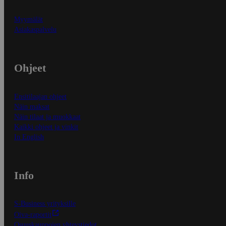
Myymälät
Asiakaspalvelu
Ohjeet
Ensitilaajan ohjeet
Näin maksat
Näin tilaat ja muokkaat
Kaikki ohjeet ja vinkit
In English
Info
S-Business yrityksille
Oiva-raportit
Osuuskauppojen yhteystiedot