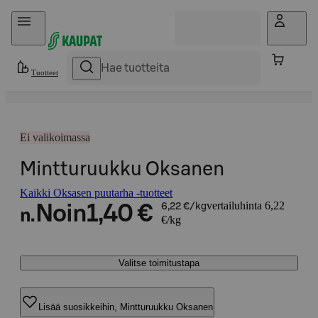
Hyppää sisältöön
Tuotteet
Ei valikoimassa
Mintturuukku Oksanen
Kaikki Oksasen puutarha -tuotteet
vertailuhinta 6,22
Noin
1,40 €
6,22 €/kg
n.
€/kg
Valitse toimitustapa
Lisää suosikkeihin, Mintturuukku Oksanen