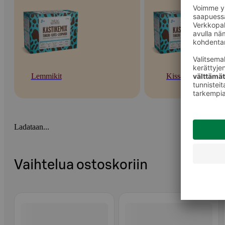
Lemmikit
Kissat
Ladataan...
Vaihtelua ostoskoriin
Ohita listaus