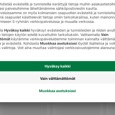
Kissan märkäruoka