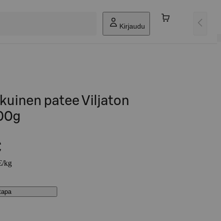
Kirjaudu
uinen patee Viljaton
00g
€
€/kg
stapa