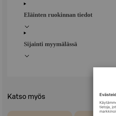
Eläinten ruokinnan tiedot
Sijainti myymälässä
Katso myös