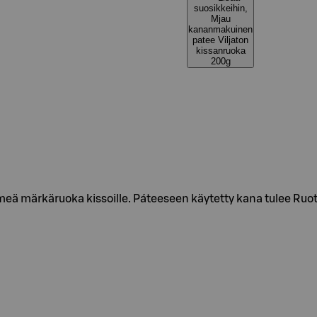
suosikkeihin,
Mjau
kananmakuinen
patee Viljaton
kissanruoka
200g
ä märkäruoka kissoille. Páteeseen käytetty kana tulee Ruots