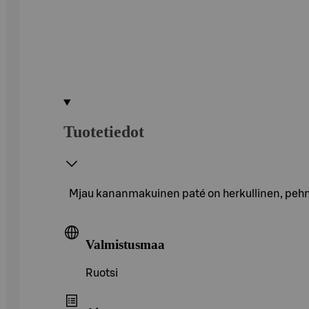
Tuotetiedot
Mjau kananmakuinen paté on herkullinen, pehme
Valmistusmaa
Ruotsi