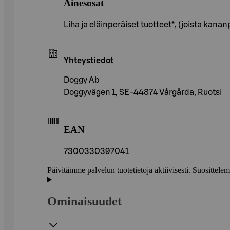
Ainesosat
Liha ja eläinperäiset tuotteet*, (joista kan
Yhteystiedot
Doggy Ab
Doggyvägen 1, SE-44874 Vårgårda, Ruotsi
EAN
7300330397041
Päivitämme palvelun tuotetietoja aktiivisesti. Suositte
Ominaisuudet