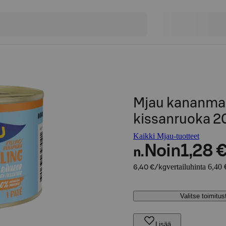
Mjau kananmak
kissanruoka 2
Kaikki Mjau-tuotteet
Noin
1,28 
n.
vertailuhinta 6,40 
6,40 €/kg
Valitse toimitu
Lisää