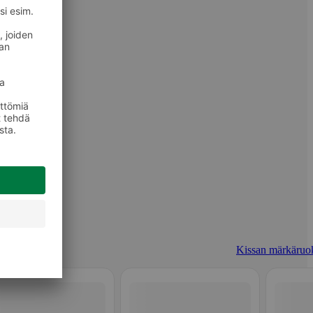
Kissan märkäruo