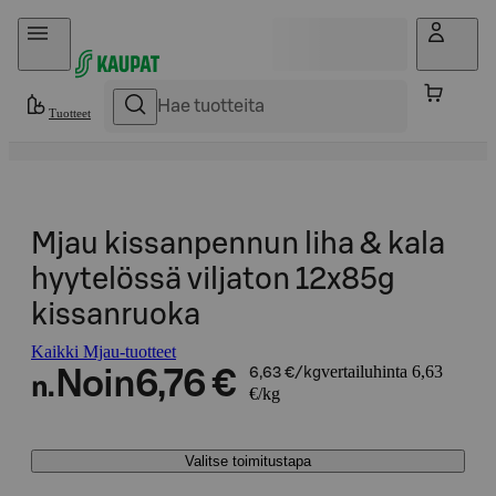
Hyppää sisältöön
Tuotteet
Mjau kissanpennun liha & kala
hyytelössä viljaton 12x85g
kissanruoka
Kaikki Mjau-tuotteet
vertailuhinta 6,63
Noin
6,76 €
6,63 €/kg
n.
€/kg
Valitse toimitustapa