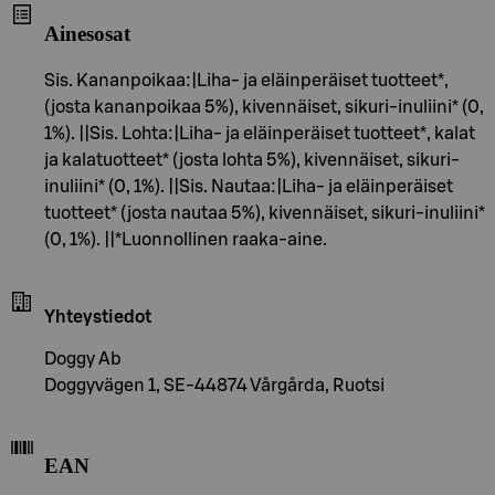
Ainesosat
Sis. Kananpoikaa:|Liha- ja eläinperäiset tuotteet*,
(josta kananpoikaa 5%), kivennäiset, sikuri-inuliini* (0,
1%). ||Sis. Lohta:|Liha- ja eläinperäiset tuotteet*, kalat
ja kalatuotteet* (josta lohta 5%), kivennäiset, sikuri-
inuliini* (0, 1%). ||Sis. Nautaa:|Liha- ja eläinperäiset
tuotteet* (josta nautaa 5%), kivennäiset, sikuri-inuliini*
(0, 1%). ||*Luonnollinen raaka-aine.
Yhteystiedot
Doggy Ab
Doggyvägen 1, SE-44874 Vårgårda, Ruotsi
EAN