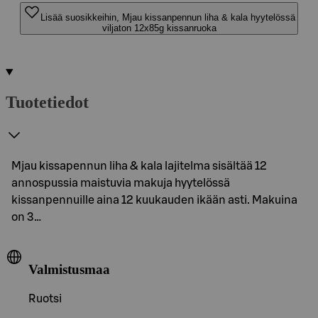
Lisää suosikkeihin, Mjau kissanpennun liha & kala hyytelössä
viljaton 12x85g kissanruoka
Tuotetiedot
Mjau kissapennun liha & kala lajitelma sisältää 12
annospussia maistuvia makuja hyytelössä
kissanpennuille aina 12 kuukauden ikään asti. Makuina
on 3…
Valmistusmaa
Ruotsi