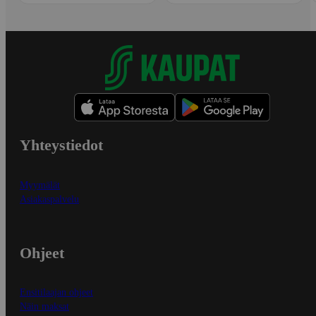
Yhteystiedot
Myymälät
Asiakaspalvelu
Ohjeet
Ensitilaajan ohjeet
Näin maksat