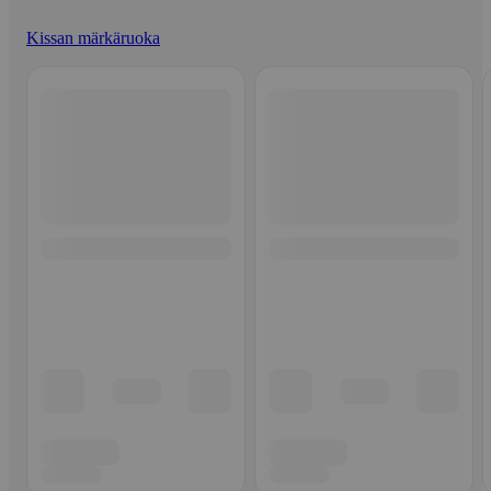
Kissan märkäruoka
Ohita listaus