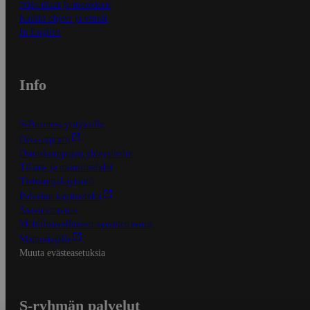
Näin tilaat ja muokkaat
Kaikki ohjeet ja vinkit
In English
Info
S-Business yrityksille
Oiva-raportit
Osuuskauppojen yhteystiedot
Tilaus- ja toimitusehdot
Tietosuojakäytäntö
Palvelun käyttöehdot
Saavutettavuus
Mobiilisovelluksen saavutettavuus
Mainostajalle
Muuta evästeasetuksia
S-ryhmän palvelut