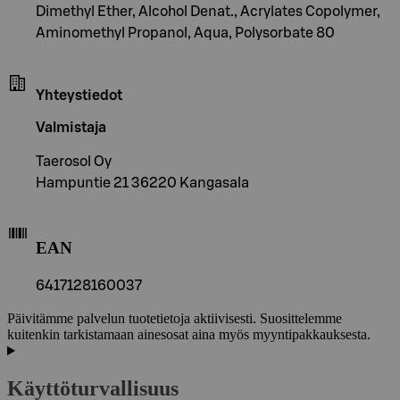
Dimethyl Ether, Alcohol Denat., Acrylates Copolymer,
Aminomethyl Propanol, Aqua, Polysorbate 80
Yhteystiedot
Valmistaja
Taerosol Oy
Hampuntie 21 36220 Kangasala
EAN
6417128160037
Päivitämme palvelun tuotetietoja aktiivisesti. Suosittelemme
kuitenkin tarkistamaan ainesosat aina myös myyntipakkauksesta.
Käyttöturvallisuus