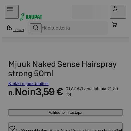
Hyppää sisältöön
Tuotteet
Mjuuk Naked Sense Hairspray
strong 50ml
Kaikki mjuuk-tuotteet
vertailuhinta 71,80
Noin
3,59 €
71,80 €/l
n.
€/l
Valitse toimitustapa
Lisää suosikkeihin, Mjuuk Naked Sense Hairspray strong 50ml