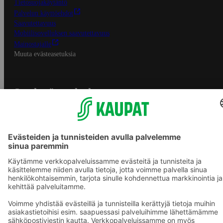
Tietosuojakäytäntö
Palvelun käyttöehdot
Saavutettavuus
Mobiilisovelluksen saavutettavuus
Mainostajalle
Muuta evästeasetuksia
S-ryhmän palvelut
S-ryhmä
Asiakasomistajuus
Yhteishyvä Ruoka -sovellus
S-ostoslista -sovellus
Prisma.fi
Sokos.fi
S-Pankki
Yhteishyvä
Sokos Hotels
Raflaamo