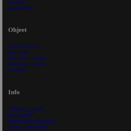
Myymälät
Asiakaspalvelu
Ohjeet
Ensitilaajan ohjeet
Näin maksat
Näin tilaat ja muokkaat
Kaikki ohjeet ja vinkit
In English
Info
S-Business yrityksille
Oiva-raportit
Osuuskauppojen yhteystiedot
Tilaus- ja toimitusehdot