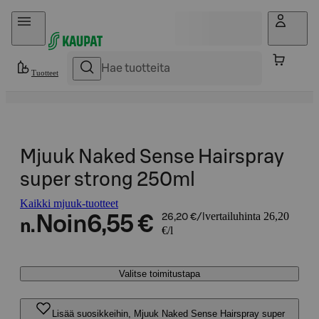
Hyppää sisältöön
Tuotteet
Mjuuk Naked Sense Hairspray
super strong 250ml
Kaikki mjuuk-tuotteet
vertailuhinta 26,20
Noin
6,55 €
26,20 €/l
n.
€/l
Valitse toimitustapa
Lisää suosikkeihin, Mjuuk Naked Sense Hairspray super