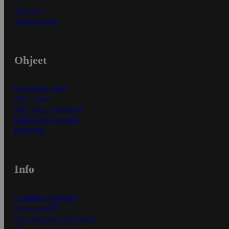
Myymälät
Asiakaspalvelu
Ohjeet
Ensitilaajan ohjeet
Näin maksat
Näin tilaat ja muokkaat
Kaikki ohjeet ja vinkit
In English
Info
S-Business yrityksille
Oiva-raportit
Osuuskauppojen yhteystiedot