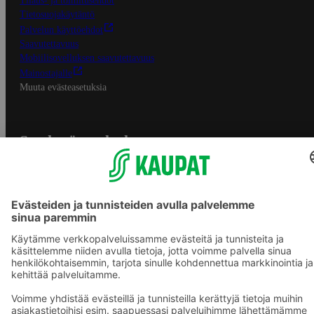
Tilaus- ja toimitusehdot
Tietosuojakäytäntö
Palvelun käyttöehdot
Saavutettavuus
Mobiilisovelluksen saavutettavuus
Mainostajalle
Muuta evästeasetuksia
S-ryhmän palvelut
S-ryhmä
Asiakasomistajuus
Yhteishyvä Ruoka -sovellus
S-ostoslista -sovellus
Prisma.fi
Sokos.fi
S-Pankki
Yhteishyvä
Sokos Hotels