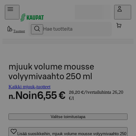
Hyppää sisältöön
Tuotteet
mjuuk volume mousse
volyymivaahto 250 ml
Kaikki mjuuk-tuotteet
vertailuhinta 26,20
Noin
6,55 €
26,20 €/l
n.
€/l
Valitse toimitustapa
Lisää suosikkeihin, mjuuk volume mousse volyymivaahto 250