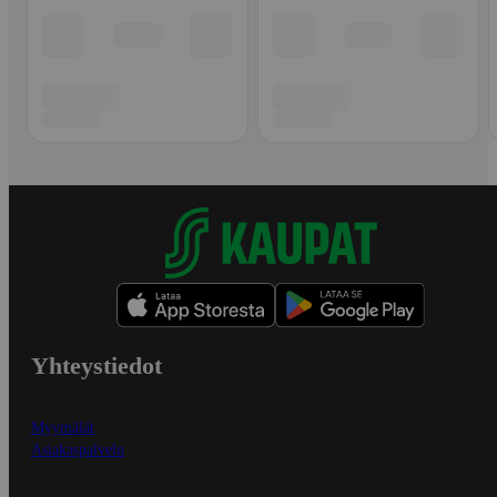
Yhteystiedot
Myymälät
Asiakaspalvelu