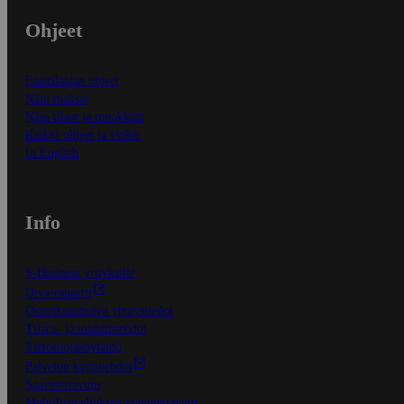
Ohjeet
Ensitilaajan ohjeet
Näin maksat
Näin tilaat ja muokkaat
Kaikki ohjeet ja vinkit
In English
Info
S-Business yrityksille
Oiva-raportit
Osuuskauppojen yhteystiedot
Tilaus- ja toimitusehdot
Tietosuojakäytäntö
Palvelun käyttöehdot
Saavutettavuus
Mobiilisovelluksen saavutettavuus