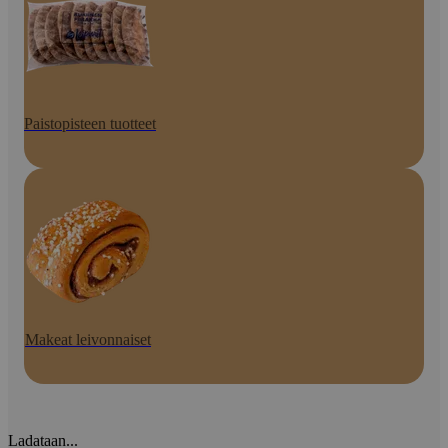
Paistopisteen tuotteet
Makeat leivonnaiset
Ladataan...