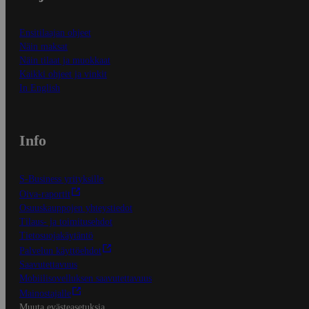
Ensitilaajan ohjeet
Näin maksat
Näin tilaat ja muokkaat
Kaikki ohjeet ja vinkit
In English
Info
S-Business yrityksille
Oiva-raportit
Osuuskauppojen yhteystiedot
Tilaus- ja toimitusehdot
Tietosuojakäytäntö
Palvelun käyttöehdot
Saavutettavuus
Mobiilisovelluksen saavutettavuus
Mainostajalle
Muuta evästeasetuksia