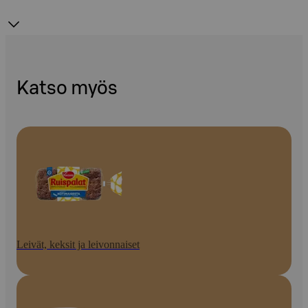
Katso myös
Leivät, keksit ja leivonnaiset