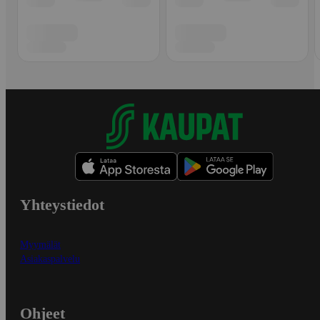
Yhteystiedot
Myymälät
Asiakaspalvelu
Ohjeet