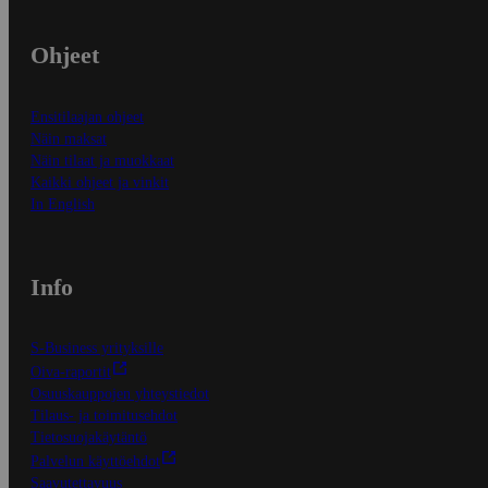
Ohjeet
Ensitilaajan ohjeet
Näin maksat
Näin tilaat ja muokkaat
Kaikki ohjeet ja vinkit
In English
Info
S-Business yrityksille
Oiva-raportit
Osuuskauppojen yhteystiedot
Tilaus- ja toimitusehdot
Tietosuojakäytäntö
Palvelun käyttöehdot
Saavutettavuus