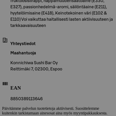
fruktoosisiirappi, happamuudensäätöaine (E330,
E327), passionhedelmä-aromi, säilöntäaine (E211),
hyytelöimisaine (E418), Keinotekoinen väri (E102 &
E110) Voi vaikuttaa haitallisesti lasten aktiivisuuteen ja
tarkkaavaisuuteen
Yhteystiedot
Maahantuoja
Konnichiwa Sushi Bar Oy
Reittimäki 7, 02300, Espoo
EAN
8850389113646
Päivitämme palvelun tuotetietoja aktiivisesti. Suosittelemme
kuitenkin tarkistamaan ainesosat aina myös myyntipakkauksesta.