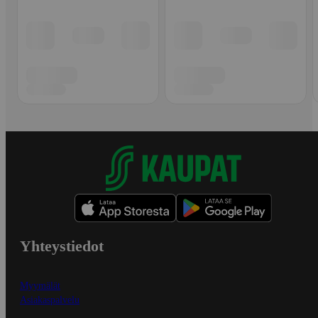
Yhteystiedot
Myymälät
Asiakaspalvelu