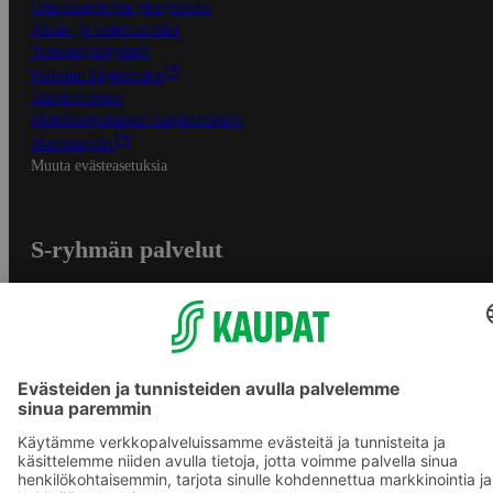
Osuuskauppojen yhteystiedot
Tilaus- ja toimitusehdot
Tietosuojakäytäntö
Palvelun käyttöehdot
Saavutettavuus
Mobiilisovelluksen saavutettavuus
Mainostajalle
Muuta evästeasetuksia
S-ryhmän palvelut
S-ryhmä
Asiakasomistajuus
Yhteishyvä Ruoka -sovellus
S-ostoslista -sovellus
Prisma.fi
Sokos.fi
S-Pankki
Yhteishyvä