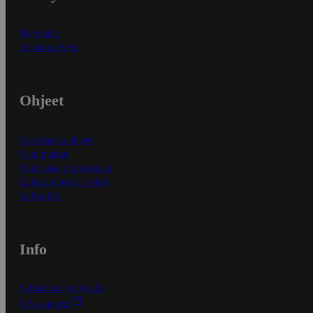
Myymälät
Asiakaspalvelu
Ohjeet
Ensitilaajan ohjeet
Näin maksat
Näin tilaat ja muokkaat
Kaikki ohjeet ja vinkit
In English
Info
S-Business yrityksille
Oiva-raportit