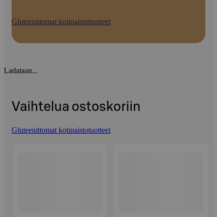
Gluteenittomat kotipaistotuotteet
Ladataan...
Vaihtelua ostoskoriin
Gluteenittomat kotipaistotuotteet
Ohita listaus