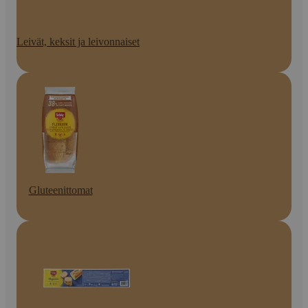
Leivät, keksit ja leivonnaiset
Gluteenittomat