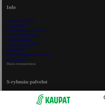
Info
S-Business yrityksille
Oiva-raportit
Osuuskauppojen yhteystiedot
Tilaus- ja toimitusehdot
Tietosuojakäytäntö
Palvelun käyttöehdot
Saavutettavuus
Mobiilisovelluksen saavutettavuus
Mainostajalle
Muuta evästeasetuksia
S-ryhmän palvelut
S-ryhmä
Asiakasomistajuus