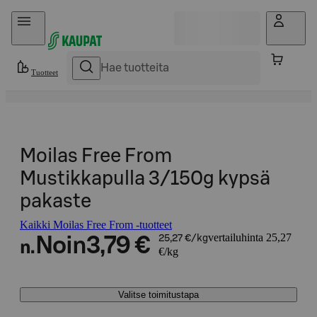
Hyppää sisältöön
Tuotteet
Moilas Free From
Mustikkapulla 3/150g kypsä
pakaste
Kaikki Moilas Free From -tuotteet
vertailuhinta 25,27
Noin
3,79 €
25,27 €/kg
n.
€/kg
Valitse toimitustapa