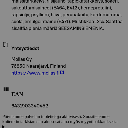
maissitärkkelys, riisijauho, tapiokatärkkelys, sokeri,
sakeuttamisaineet (E464, E412), herneproteiini,
rapsiöljy, psyllium, hiiva, perunakuitu, kardemumma,
suola, emulgointiaine (E471). Mustikkaa 12 %. Saattaa
sisältää pieniä määriä SEESAMINSIEMENIÄ.
Yhteystiedot
Moilas Oy
76850 Naarajärvi, Finland
https://www.moilas.fi
EAN
6431903340452
Päivitämme palvelun tuotetietoja aktiivisesti. Suosittelemme
kuitenkin tarkistamaan ainesosat aina myös myyntipakkauksesta.