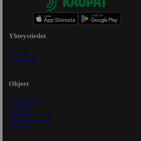
Yhteystiedot
Myymälät
Asiakaspalvelu
Ohjeet
Ensitilaajan ohjeet
Näin maksat
Näin tilaat ja muokkaat
Kaikki ohjeet ja vinkit
In English