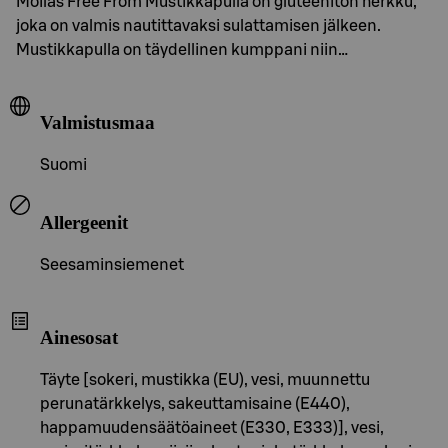
Moilas Free From Mustikkapulla on gluteeniton herkku,
joka on valmis nautittavaksi sulattamisen jälkeen.
Mustikkapulla on täydellinen kumppani niin…
Valmistusmaa
Suomi
Allergeenit
Seesaminsiemenet
Ainesosat
Täyte [sokeri, mustikka (EU), vesi, muunnettu
perunatärkkelys, sakeuttamisaine (E440),
happamuudensäätöaineet (E330, E333)], vesi,