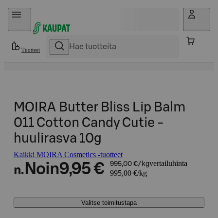
Hyppää sisältöön
Tuotteet
MOIRA Butter Bliss Lip Balm
011 Cotton Candy Cutie -
huulirasva 10g
Kaikki MOIRA Cosmetics -tuotteet
vertailuhinta
Noin
9,95 €
995,00 €/kg
n.
995,00 €/kg
Valitse toimitustapa