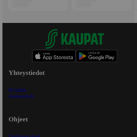
Yhteystiedot
Myymälät
Asiakaspalvelu
Ohjeet
Ensitilaajan ohjeet