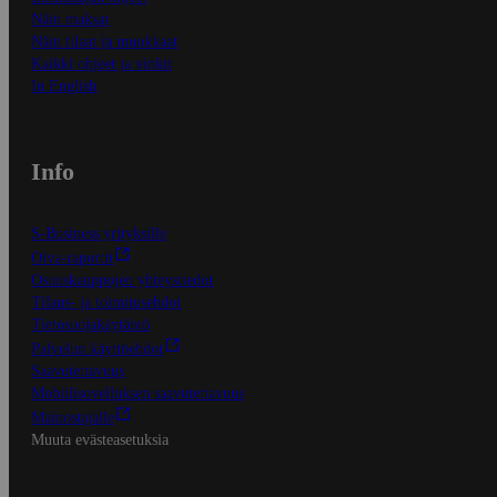
Näin maksat
Näin tilaat ja muokkaat
Kaikki ohjeet ja vinkit
In English
Info
S-Business yrityksille
Oiva-raportit
Osuuskauppojen yhteystiedot
Tilaus- ja toimitusehdot
Tietosuojakäytäntö
Palvelun käyttöehdot
Saavutettavuus
Mobiilisovelluksen saavutettavuus
Mainostajalle
Muuta evästeasetuksia