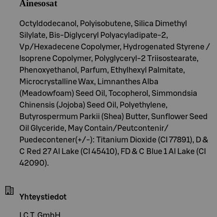
Ainesosat
Octyldodecanol, Polyisobutene, Silica Dimethyl
Silylate, Bis-Diglyceryl Polyacyladipate-2,
Vp/Hexadecene Copolymer, Hydrogenated Styrene /
Isoprene Copolymer, Polyglyceryl-2 Triisostearate,
Phenoxyethanol, Parfum, Ethylhexyl Palmitate,
Microcrystalline Wax, Limnanthes Alba
(Meadowfoam) Seed Oil, Tocopherol, Simmondsia
Chinensis (Jojoba) Seed Oil, Polyethylene,
Butyrospermum Parkii (Shea) Butter, Sunflower Seed
Oil Glyceride, May Contain/Peutcontenir/
Puedecontener(+/-): Titanium Dioxide (CI 77891), D &
C Red 27 Al Lake (CI 45410), FD & C Blue 1 Al Lake (CI
42090).
Yhteystiedot
I.C.T. GmbH